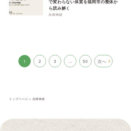
で変わらない体質を福岡市の整体か
ら読み解く
自律神経
1
2
3
…
50
次へ
トップページ
>
自律神経