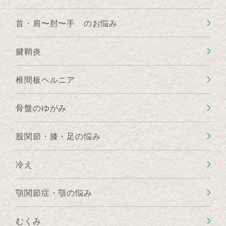
首・肩〜肘〜手 のお悩み
腱鞘炎
椎間板ヘルニア
骨盤のゆがみ
股関節・膝・足の悩み
冷え
顎関節症・顎の悩み
むくみ