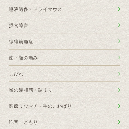
唾液過多・ドライマウス
摂食障害
線維筋痛症
歯・顎の痛み
しびれ
喉の違和感・詰まり
関節リウマチ・手のこわばり
吃音・どもり