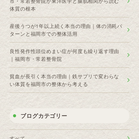
市・常若整骨院が東洋医学と腸肌相関から読む
体質の根本
産後うつが1年以上続く本当の理由｜体の消耗パ
ターンと福岡市での整体活用
良性発作性頭位めまい症が何度も繰り返す理由
｜福岡市・常若整骨院
貧血が長引く本当の理由｜鉄サプリで変わらな
い体質を福岡市の整体から考える
ブログカテゴリー
すべて