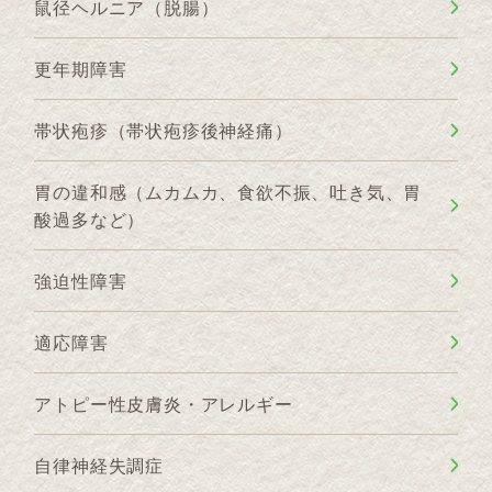
鼠径ヘルニア（脱腸）
更年期障害
帯状疱疹（帯状疱疹後神経痛）
胃の違和感（ムカムカ、食欲不振、吐き気、胃
酸過多など）
強迫性障害
適応障害
アトピー性皮膚炎・アレルギー
自律神経失調症