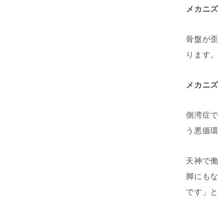
メカニ
骨盤が
ります
メカニ
側湾症
う悪循
天神で働
脚にも
です」