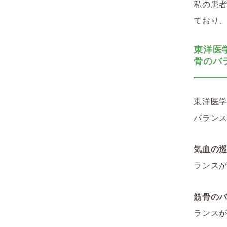
私の患者
ており、
東洋医
骨のバ
東洋医
バラン
気血の
ランス
筋骨の
ランス