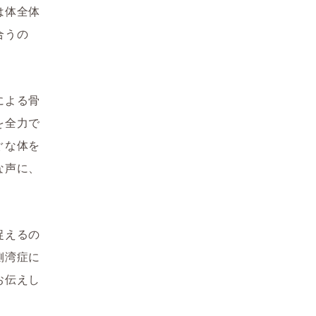
は体全体
合うの
による骨
を全力で
ぐな体を
な声に、
捉えるの
側湾症に
お伝えし