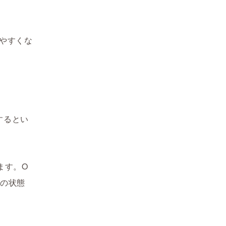
やすくな
するとい
ます。O
この状態