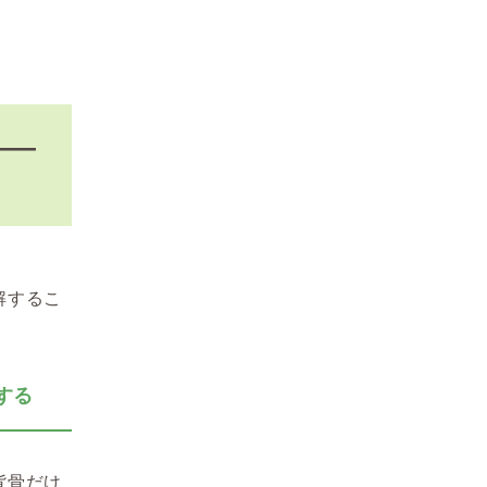
――
解するこ
する
背骨だけ