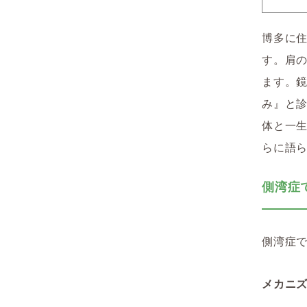
博多に住
す。肩
ます。
み』と
体と一
らに語
側湾症
側湾症
メカニ