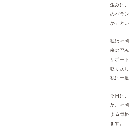
歪みは
のバラ
か」と
私は福
格の歪
サポー
取り戻
私は一
今日は
か、福
よる骨
ます。