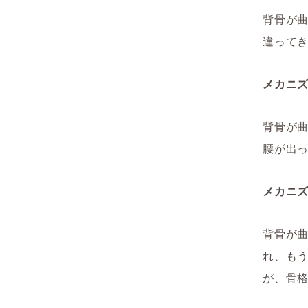
背骨が
違って
メカニズ
背骨が
腰が出
メカニ
背骨が
れ、も
が、骨