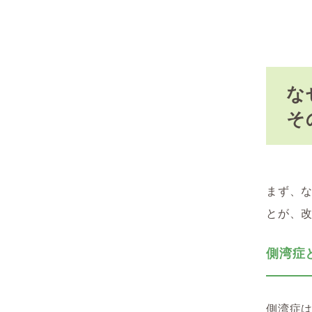
な
そ
まず、
とが、
側湾症
側湾症