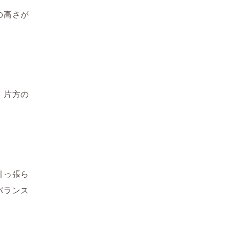
の高さが
、片方の
引っ張ら
バランス