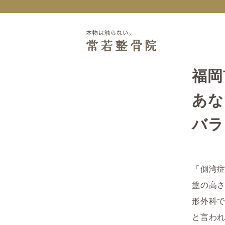
福岡
あな
バラ
「側湾
盤の高
形外科
と言わ