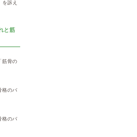
」を訴え
れと筋
「筋骨の
骨格のバ
骨格のバ