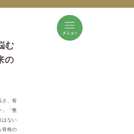
悩む
来の
高さ、骨
い」「整
法はない
る骨格の