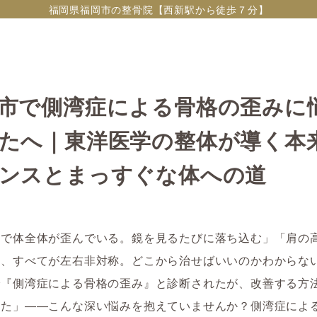
福岡県福岡市の整骨院【西新駅から徒歩７分】
市で側湾症による骨格の歪みに
たへ｜東洋医学の整体が導く本
ンスとまっすぐな体への道
症で体全体が歪んでいる。鏡を見るたびに落ち込む」「肩の
さ、すべてが左右非対称。どこから治せばいいのかわからな
で『側湾症による骨格の歪み』と診断されたが、改善する方
れた」――こんな深い悩みを抱えていませんか？側湾症によ