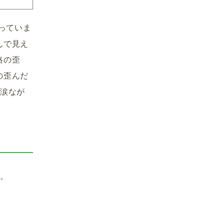
っていま
んで見え
格の歪
の歪んだ
と涙なが
す。