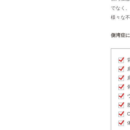
でなく
様々な
側湾症