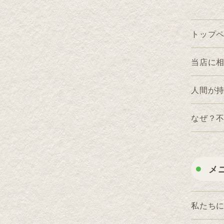
トップ
当店に
人間が
なぜ？不
メ
私たち