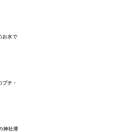
のお水で
のプチ・
の神社滞