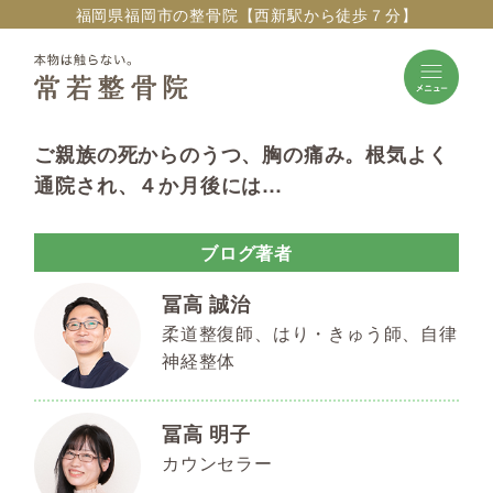
福岡県福岡市の整骨院【西新駅から徒歩７分】
ご親族の死からのうつ、胸の痛み。根気よく
通院され、４か月後には…
ブログ著者
冨高 誠治
柔道整復師、はり・きゅう師、自律
神経整体
冨高 明子
カウンセラー