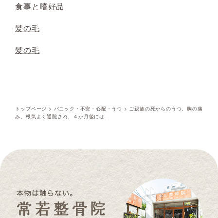
食事と嗜好品
髪の毛
髪の毛
トップページ
>
パニック・不安・心配・うつ
>
ご親族の死からのうつ、胸の痛
み。根気よく通院され、４か月後には…