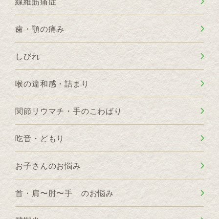
線維筋痛症
歯・顎の痛み
しびれ
喉の違和感・詰まり
関節リウマチ・手のこわばり
吃音・どもり
お子さんのお悩み
首・肩〜肘〜手 のお悩み