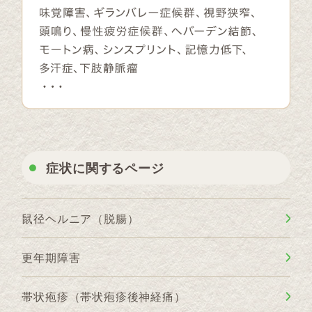
症状に関するページ
鼠径ヘルニア（脱腸）
更年期障害
帯状疱疹（帯状疱疹後神経痛）