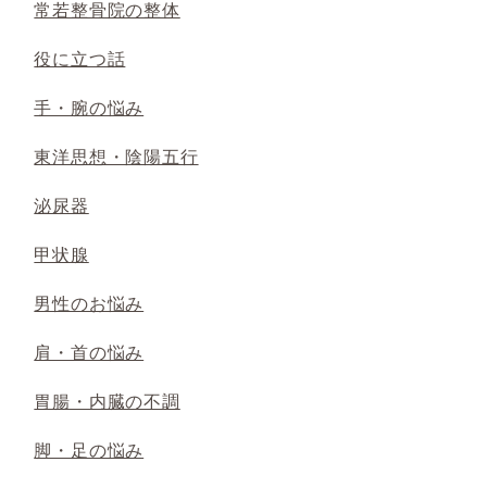
常若整骨院の整体
役に立つ話
手・腕の悩み
東洋思想・陰陽五行
泌尿器
甲状腺
男性のお悩み
肩・首の悩み
胃腸・内臓の不調
脚・足の悩み