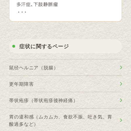
症状に関するページ
鼠径ヘルニア（脱腸）
更年期障害
帯状疱疹（帯状疱疹後神経痛）
胃の違和感（ムカムカ、食欲不振、吐き気、胃
酸過多など）