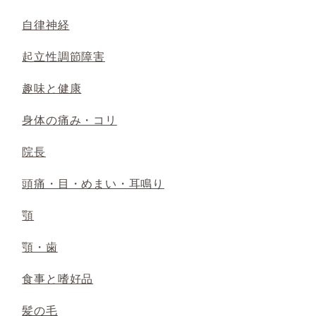
自律神経
起立性調節障害
趣味と健康
身体の痛み・コリ
院長
頭痛・目・めまい・耳鳴り
顎
顎・歯
食事と嗜好品
髪の毛