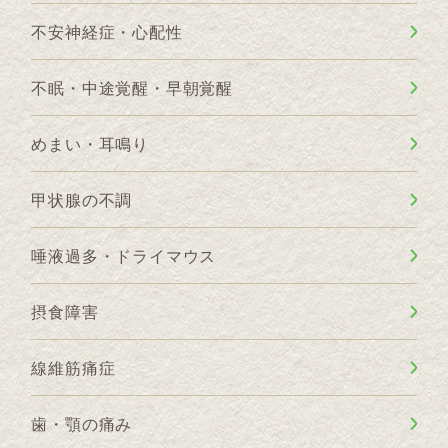
不安神経症・心配性
不眠・中途覚醒・早朝覚醒
めまい・耳鳴り
甲状腺の不調
唾液過多・ドライマウス
摂食障害
線維筋痛症
歯・顎の痛み