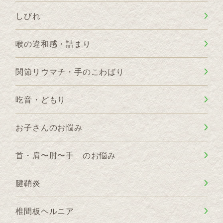
しびれ
喉の違和感・詰まり
関節リウマチ・手のこわばり
吃音・どもり
お子さんのお悩み
首・肩〜肘〜手 のお悩み
腱鞘炎
椎間板ヘルニア