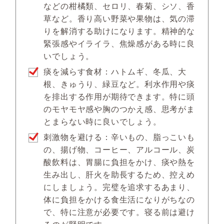
などの柑橘類、セロリ、春菊、シソ、香
草など。香り高い野菜や果物は、気の滞
りを解消する助けになります。精神的な
緊張感やイライラ、焦燥感がある時に良
いでしょう。
痰を減らす食材：ハトムギ、冬瓜、大
根、きゅうり、緑豆など。利水作用や痰
を排出する作用が期待できます。特に頭
のモヤモヤ感や胸のつかえ感、思考がま
とまらない時に良いでしょう。
刺激物を避ける：辛いもの、脂っこいも
の、揚げ物、コーヒー、アルコール、炭
酸飲料は、胃腸に負担をかけ、痰や熱を
生み出し、肝火を助長するため、控えめ
にしましょう。完璧を追求するあまり、
体に負担をかける食生活になりがちなの
で、特に注意が必要です。寝る前は避け