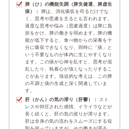
脾（ひ）の機能失調（脾失健運、脾虚生
痰）：
脾は、消化吸収を司るだけでな
く、思考や思慮を主るとも言われます。
過度な思考や悩み（思慮過度）は脾に負
担をかけ、脾の働きを弱めます。脾の機
能が低下すると、食べ物からの栄養を十
分に吸収できなくなり、同時に「痰」と
いう不要なものが体内に生じやすくなり
ます。この痰が心神を乱すと、思考が混
乱したり、執着心が強くなったりするこ
とがあります。強迫的な考えは、この脾
の不調と痰の生成と深く関連していま
す。
肝（かん）の気の滞り（肝鬱）：
スト
レスや抑圧された感情、イライラなどが
長く続くと、肝の気の巡りが滞ります。
肝は全身の気の流れをスムーズにする役
割を担っていますが、その働きが滞る