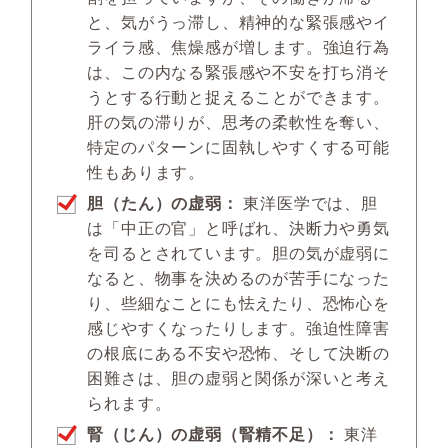
と、気がうっ滞し、精神的な緊張感やイ
ライラ感、焦燥感が増します。強迫行為
は、この内なる緊張感や不安を打ち消そ
うとする行動と捉えることができます。
肝の気の滞りが、思考の柔軟性を奪い、
特定のパターンに固執しやすくする可能
性もあります。
胆（たん）の虚弱：
東洋医学では、胆
は「中正の官」と呼ばれ、決断力や勇気
を司るとされています。胆の気が虚弱に
なると、物事を決めるのが苦手になった
り、些細なことにも怯えたり、恐怖心を
感じやすくなったりします。強迫性障害
の根底にある不安や恐怖、そして決断の
困難さは、胆の虚弱と関係が深いと考え
られます。
腎（じん）の虚弱（腎精不足）：
東洋