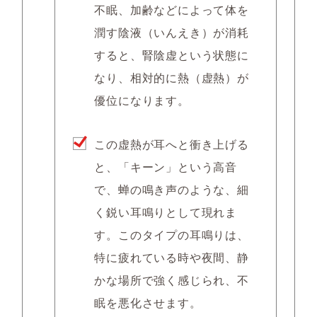
不眠、加齢などによって体を
潤す
陰液（いんえき）が消耗
すると、
腎陰虚
という状態に
なり、相対的に熱（虚熱）が
優位になります。
この虚熱が耳へと衝き上げる
と、
「キーン」という高音
で、蝉の鳴き声のような、細
く鋭い耳鳴り
として現れま
す。このタイプの耳鳴りは、
特に
疲れている時や夜間、静
かな場所
で強く感じられ、不
眠を悪化させます。