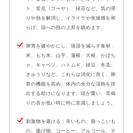
ト、苦瓜（ゴーヤ）、緑豆など。気の滞
りや熱を解消し、イライラや焦燥感を和
らげ、頭への熱の上昇を鎮めます。
脾胃を健やかにし、痰湿を減らす食材
：
米、もち米、山芋、蓮根、大根、かぼち
ゃ、キャベツ、ハトムギ、緑豆、冬瓜、
きゅうりなど。これらは消化に良く、脾
胃の機能を高め、体内の余分な湿熱を排
出する助けになります。頭が重い、耳鳴
りの音が低い時に特に意識しましょう。
刺激物を避ける
：辛いもの、脂っこいも
の、揚げ物、コーヒー、アルコール、チ