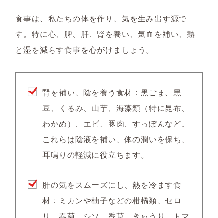
食事は、私たちの体を作り、気を生み出す源で
す。特に心、脾、肝、腎を養い、気血を補い、熱
と湿を減らす食事を心がけましょう。
腎を補い、陰を養う食材
：
黒ごま
、黒
豆、くるみ、山芋、海藻類（特に昆布、
わかめ）、エビ、豚肉、すっぽんなど。
これらは陰液を補い、体の潤いを保ち、
耳鳴りの軽減に役立ちます。
肝の気をスムーズにし、熱を冷ます食
材
：ミカンや柚子などの柑橘類、セロ
リ、春菊、シソ、香草、きゅうり、トマ