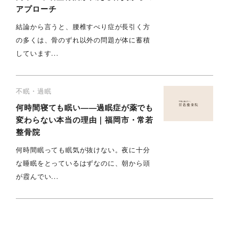
アプローチ
結論から言うと、腰椎すべり症が長引く方
の多くは、骨のずれ以外の問題が体に蓄積
しています...
不眠・過眠
何時間寝ても眠い——過眠症が薬でも
変わらない本当の理由｜福岡市・常若
整骨院
何時間眠っても眠気が抜けない。夜に十分
な睡眠をとっているはずなのに、朝から頭
が霞んでい...