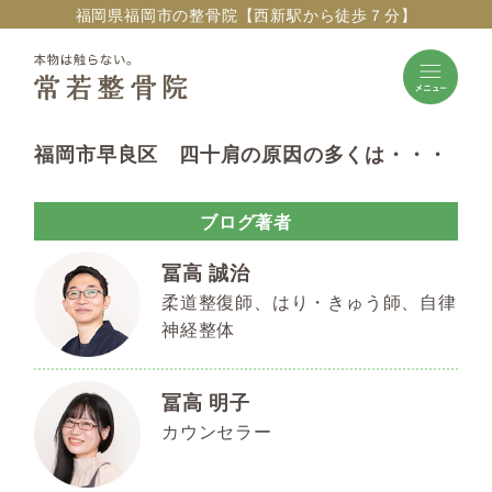
福岡県福岡市の整骨院【西新駅から徒歩７分】
福岡市早良区 四十肩の原因の多くは・・・
ブログ著者
冨高 誠治
柔道整復師、はり・きゅう師、自律
神経整体
冨高 明子
カウンセラー