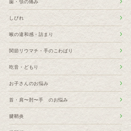
歯・顎の痛み
しびれ
喉の違和感・詰まり
関節リウマチ・手のこわばり
吃音・どもり
お子さんのお悩み
首・肩〜肘〜手 のお悩み
腱鞘炎