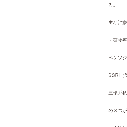
る。
主な治
・薬物
ベンゾ
SSRI
三環系抗
の３つ