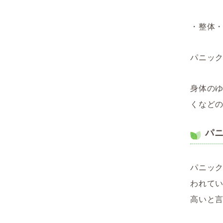
・整体
パニッ
身体の
くなど
パ
パニッ
われてい
高いと