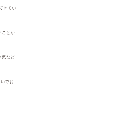
てきてい
いことが
き気など
らいでお