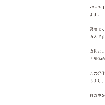
20～3
ます。
男性よ
原因で
症状と
の身体
この発作
さまり
救急車