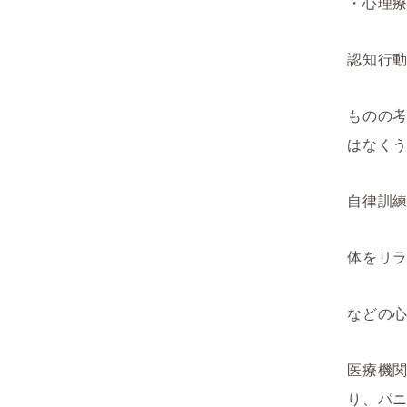
・心理
認知行
ものの
はなく
自律訓
体をリ
などの
医療機
り、パ