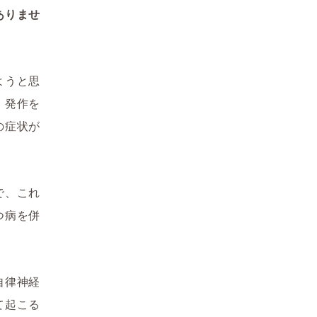
ありませ
ようと思
、発作を
の症状が
で、これ
つ病を併
自律神経
て起こる