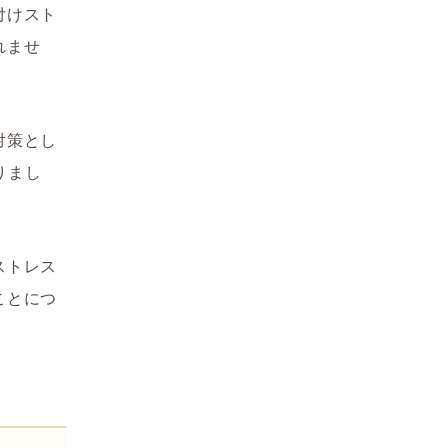
付けスト
れませ
対策とし
りまし
ストレス
ことにつ