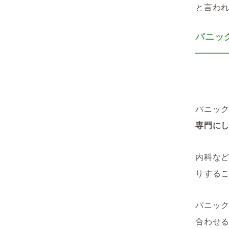
と言わ
パニッ
パニッ
専門に
内科な
りする
パニッ
合わせ