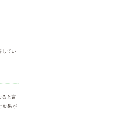
善してい
なると言
と効果が