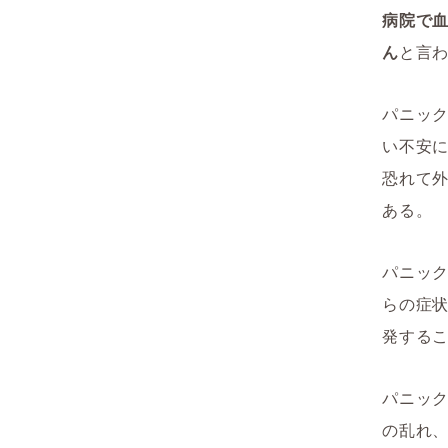
病院で
ん
と言
パニッ
い不安
恐れて
ある。
パニッ
らの症
発する
パニッ
の乱れ