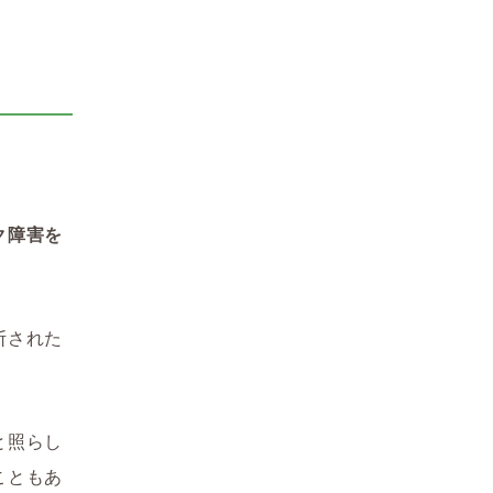
ク障害を
断された
と照らし
こともあ