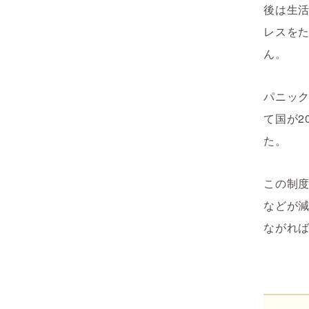
後は生
レスを
ん。
パニッ
て国が2
た。
この制
などが
ながれ