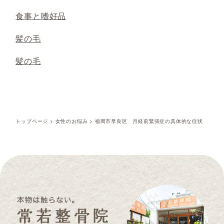
食事と嗜好品
髪の毛
髪の毛
トップページ
>
女性のお悩み
>
福岡市早良区 月経前緊張症の具体的な症状