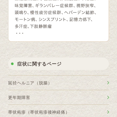
症状に関するページ
鼠径ヘルニア（脱腸）
更年期障害
帯状疱疹（帯状疱疹後神経痛）