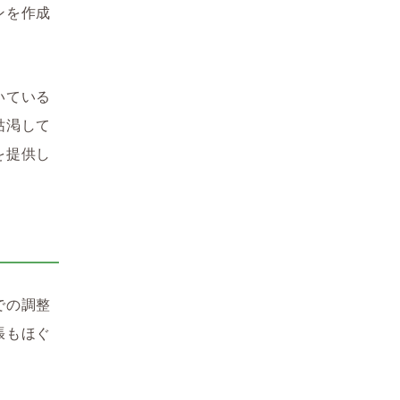
ンを作成
いている
枯渇して
を提供し
での調整
張もほぐ