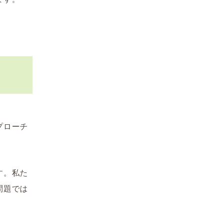
？
プローチ
す。私た
問題では