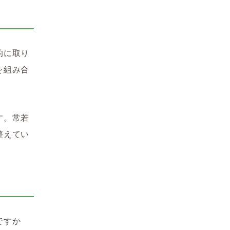
的に取り
を組み合
す。常若
整えてい
ですか