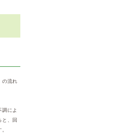
」の流れ
不調によ
ると、回
す。