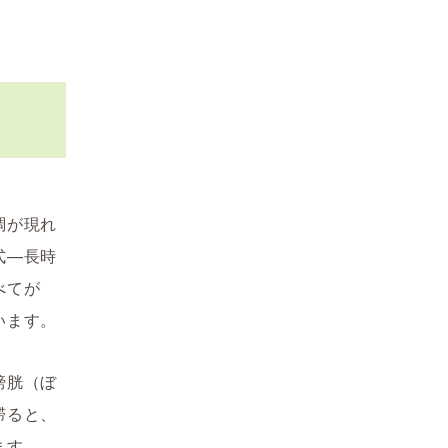
調が現れ
式—長時
べてが
います。
膀胱（ぼ
滞ると、
ます。