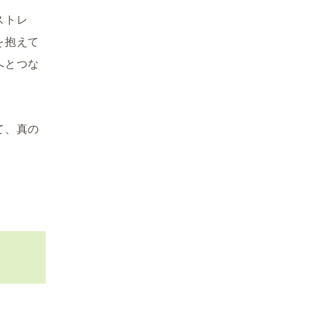
ストレ
を抱えて
へとつな
て、真の