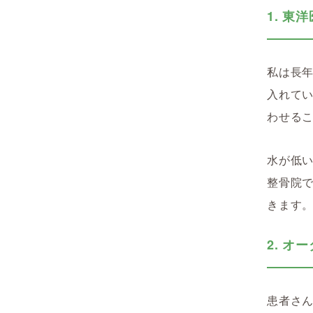
1. 
私は長
入れて
わせる
水が低
整骨院
きます
2. オ
患者さ