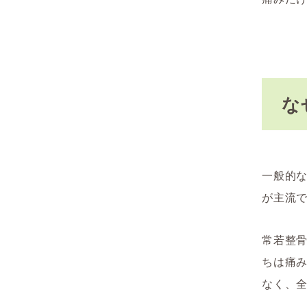
な
一般的
が主流
常若整
ちは痛
なく、