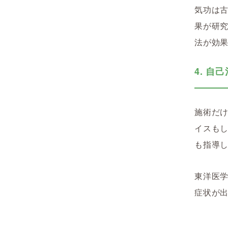
気功は
果が研
法が効
4. 自
施術だ
イスも
も指導
東洋医
症状が