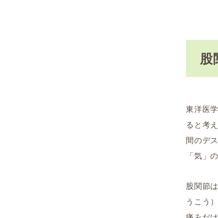
股
東洋医
ると考
間のデ
「気」
股関節
うこう
痛みだ