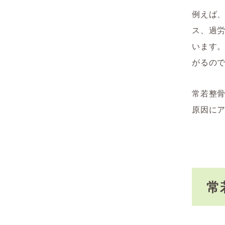
例えば
ス、過
います
がるの
常若整
原因に
常