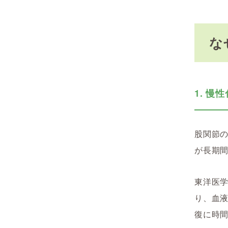
な
1. 
股関節
が長期
東洋医
り、血
復に時