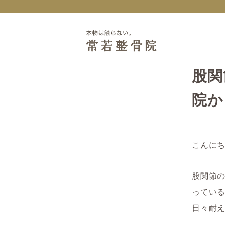
股関
院か
こんに
股関節
ってい
日々耐