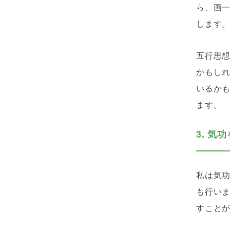
ら、画
します
五行思
かもし
いるか
ます。
3. 気
私は気
も行い
すこと