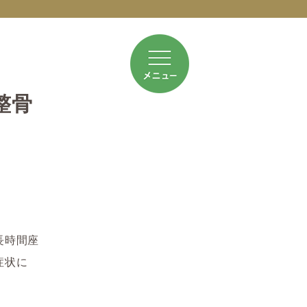
整骨
長時間座
症状に