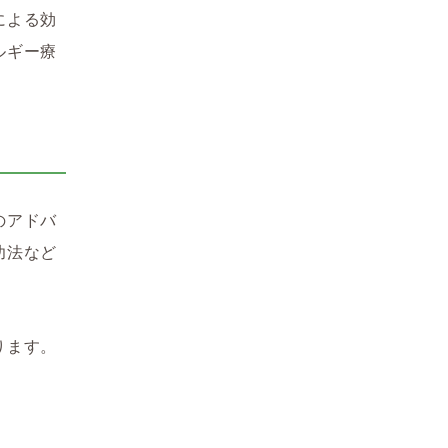
による効
ルギー療
のアドバ
功法など
ります。