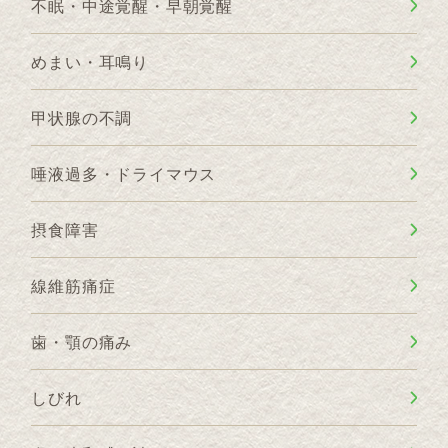
不眠・中途覚醒・早朝覚醒
めまい・耳鳴り
甲状腺の不調
唾液過多・ドライマウス
摂食障害
線維筋痛症
歯・顎の痛み
しびれ