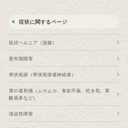
症状に関するページ
鼠径ヘルニア（脱腸）
更年期障害
帯状疱疹（帯状疱疹後神経痛）
胃の違和感（ムカムカ、食欲不振、吐き気、胃
酸過多など）
強迫性障害