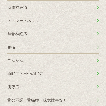
肋間神経痛
ストレートネック
坐骨神経痛
腰痛
てんかん
過眠症・日中の眠気
側弯症
舌の不調（舌痛症・味覚障害など）