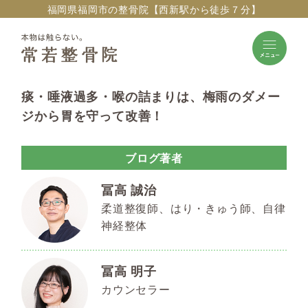
福岡県福岡市の整骨院【西新駅から徒歩７分】
痰・唾液過多・喉の詰まりは、梅雨のダメー
ジから胃を守って改善！
ブログ著者
冨高 誠治
柔道整復師、はり・きゅう師、自律
神経整体
冨高 明子
カウンセラー