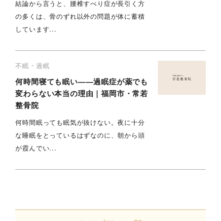
結論から言うと、腰椎すべり症が長引く方
の多くは、骨のずれ以外の問題が体に蓄積
しています...
不眠・過眠
何時間寝ても眠い——過眠症が薬でも
変わらない本当の理由｜福岡市・常若
整骨院
何時間眠っても眠気が抜けない。夜に十分
な睡眠をとっているはずなのに、朝から頭
が霞んでい...