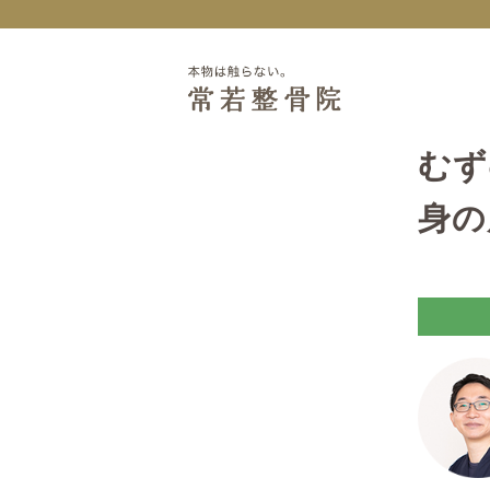
むず
身の