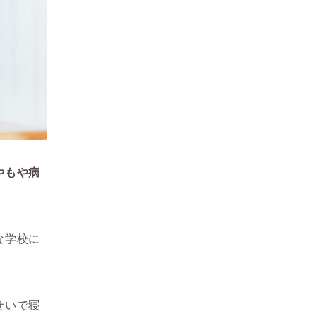
やもや病
な学校に
せいで寝