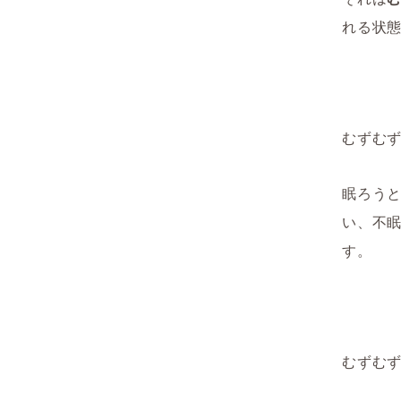
れる状
むずむ
眠ろう
い、不
す。
むずむ