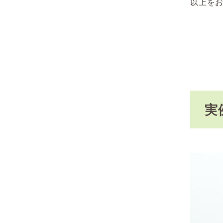
以上を
実