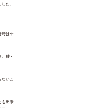
ました。
時時はケ
り、肺・
もないこ
とも出来