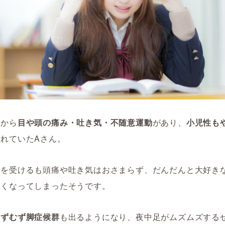
頃から
目や頭の痛み・吐き気・不随意運動
があり、
小児性も
れていたAさん。
術を受けるも頭痛や吐き気はおさまらず、だんだんと大好き
なくなってしまったそうです。
むずむず脚症候群
も出るようになり、夜中足がムズムズする