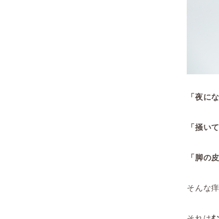
「夜に
「掻い
「脚の
そんな
それは