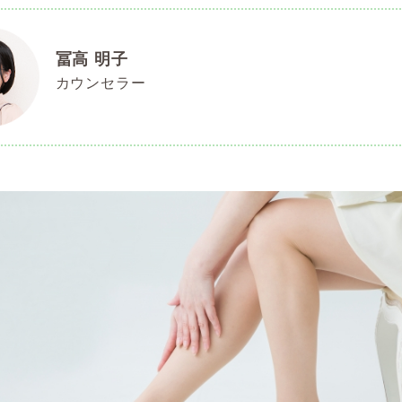
冨高 明子
カウンセラー