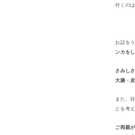
付くの
お話を
ンカを
さみし
大腸・
また、
とを考
ご両親