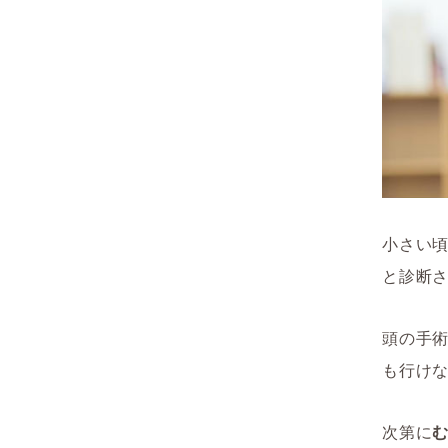
小さい
と診断さ
頭の手
も行け
次第に