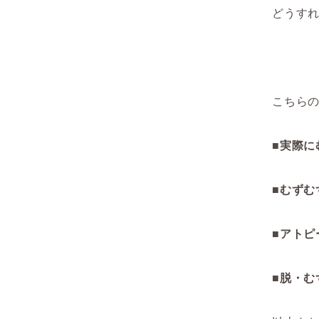
どうす
こちら
■実際
■むずむ
■アトピ
■脱・む