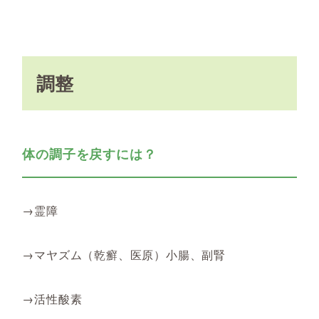
調整
体の調子を戻すには？
→霊障
→マヤズム（乾癬、医原）小腸、副腎
→活性酸素