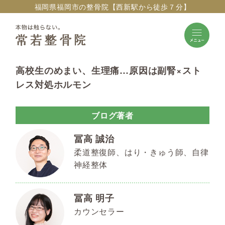
福岡県福岡市の整骨院【西新駅から徒歩７分】
高校生のめまい、生理痛…原因は副腎×スト
レス対処ホルモン
ブログ著者
冨高 誠治
柔道整復師、はり・きゅう師、自律
神経整体
冨高 明子
カウンセラー