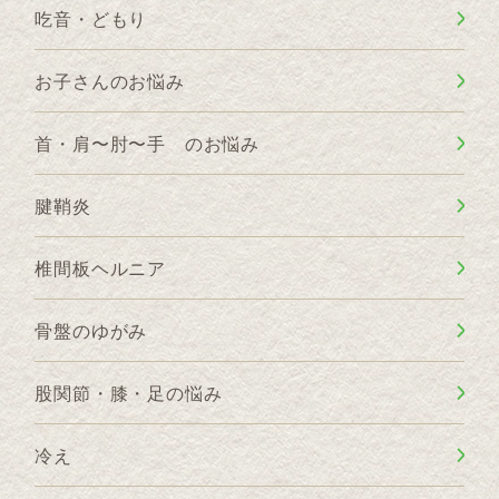
吃音・どもり
お子さんのお悩み
首・肩〜肘〜手 のお悩み
腱鞘炎
椎間板ヘルニア
骨盤のゆがみ
股関節・膝・足の悩み
冷え