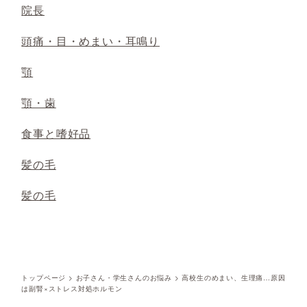
院長
頭痛・目・めまい・耳鳴り
顎
顎・歯
食事と嗜好品
髪の毛
髪の毛
トップページ
>
お子さん・学生さんのお悩み
>
高校生のめまい、生理痛…原因
は副腎×ストレス対処ホルモン