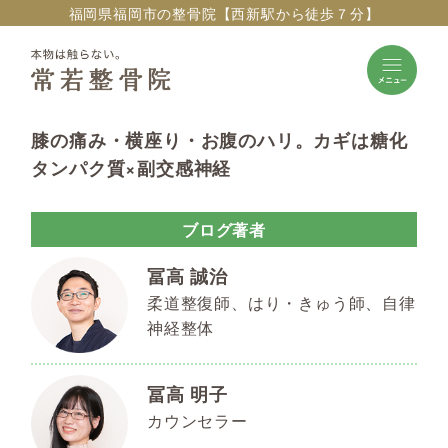
福岡県福岡市の整骨院【西新駅から徒歩７分】
膝の痛み・横座り・お腹のハリ。カギは糖化
タンパク質×副交感神経
ブログ著者
冨高 誠治
柔道整復師、はり・きゅう師、自律
神経整体
冨高 明子
カウンセラー