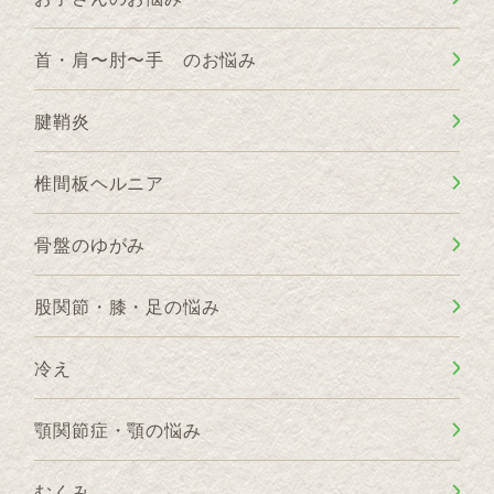
首・肩〜肘〜手 のお悩み
腱鞘炎
椎間板ヘルニア
骨盤のゆがみ
股関節・膝・足の悩み
冷え
顎関節症・顎の悩み
むくみ