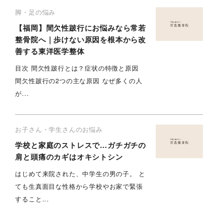
脚・足の悩み
【福岡】間欠性跛行にお悩みなら常若
整骨院へ｜歩けない原因を根本から改
善する東洋医学整体
目次 間欠性跛行とは？症状の特徴と原因
間欠性跛行の2つの主な原因 なぜ多くの人
が...
お子さん・学生さんのお悩み
学校と家庭のストレスで…ガチガチの
肩と頭痛のカギはオキシトシン
はじめて来院された、中学生の男の子。 と
ても生真面目な性格から学校やお家で緊張
すること...