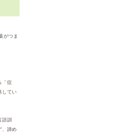
葉がつま
る「症
供してい
言語訓
ず、諦め