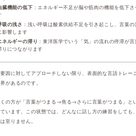
内臓機能の低下
：エネルギー不足が脳や筋肉の機能を低下さ
す
呼吸の浅さ
：浅い呼吸は酸素供給不足を引き起こし、言葉の
に影響します
エネルギーの滞り
：東洋医学でいう「気」の流れの停滞が言
滞りにつながります
の要因に対してアプローチしない限り、表面的な言語トレー
限界があるのです。
多くの方が「言葉がつまる→焦る→さらに言葉がつまる」と
っています。この状態では、どんなに話し方の練習をしても
には至りません。