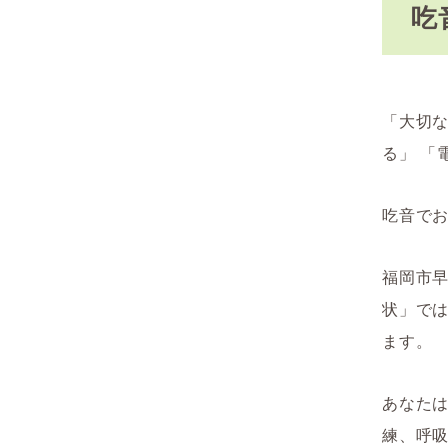
吃
「大切な
る」 「
吃音で
福岡市
状」で
ます。
あなた
練、呼