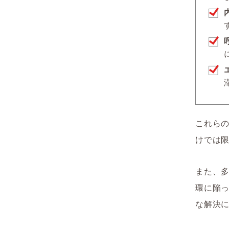
これら
けでは
また、
環に陥
な解決