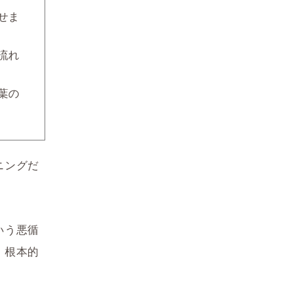
せま
流れ
葉の
ニングだ
いう悪循
、根本的