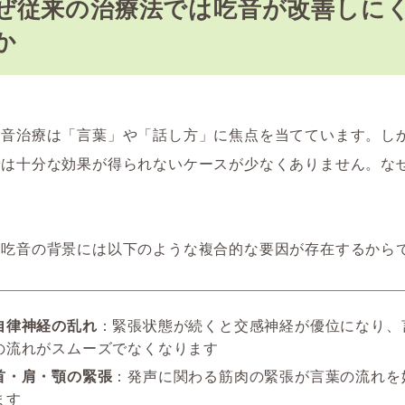
ぜ従来の治療法では吃音が改善しに
か
吃音治療は「言葉」や「話し方」に焦点を当てています。し
では十分な効果が得られないケースが少なくありません。な
、吃音の背景には以下のような複合的な要因が存在するから
自律神経の乱れ
：緊張状態が続くと交感神経が優位になり、
の流れがスムーズでなくなります
首・肩・顎の緊張
：発声に関わる筋肉の緊張が言葉の流れを
ます