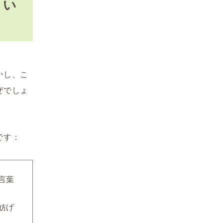
くい
かし、こ
ぜでしょ
です：
言葉
妨げ