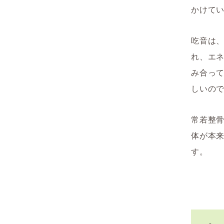
かけて
吃音は
れ、エ
み合っ
しいの
常若整
体が本
す。