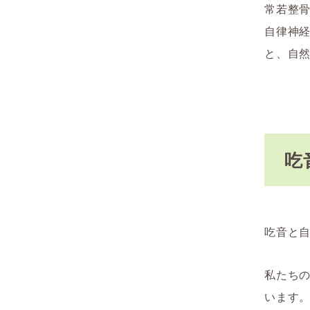
常若整
自律神
と、自
吃
吃音と
私たち
います