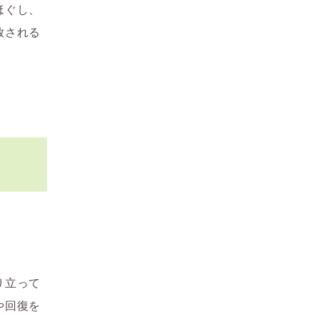
ほぐし、
放される
り立って
や回復を