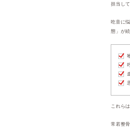
担当し
吃音に
態」が
これら
常若整