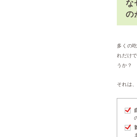
な
の
多くの
れだけ
うか？
それは