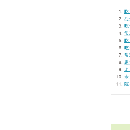
吃
な
吃
常
吃
吃
常
患
よ
今
院