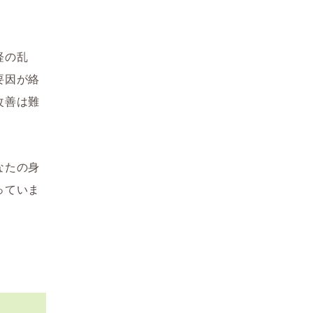
経の乱
要因が絡
改善は難
なたの身
っていま