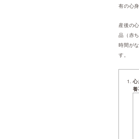
有の心
産後の
品（赤
時間が
す。
心
養