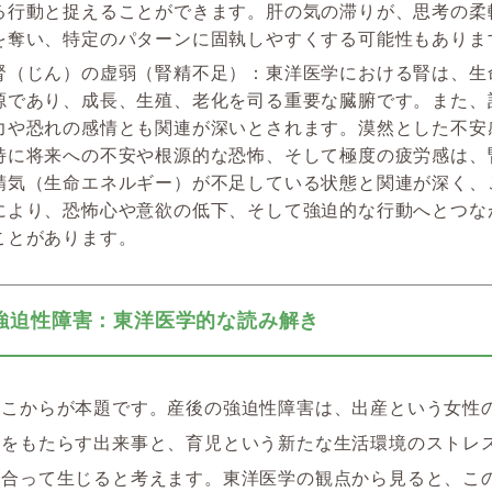
る行動と捉えることができます。肝の気の滞りが、思考の柔
を奪い、特定のパターンに固執しやすくする可能性もありま
腎（じん）の虚弱（腎精不足）：東洋医学における腎は、生
源であり、成長、生殖、老化を司る重要な臓腑です。また、
力や恐れの感情とも関連が深いとされます。漠然とした不安
特に将来への不安や根源的な恐怖、そして極度の疲労感は、
精気（生命エネルギー）が不足している状態と関連が深く、
により、恐怖心や意欲の低下、そして強迫的な行動へとつな
ことがあります。
強迫性障害：東洋医学的な読み解き
ここからが本題です。産後の強迫性障害は、出産という女性
化をもたらす出来事と、育児という新たな生活環境のストレ
み合って生じると考えます。東洋医学の観点から見ると、こ