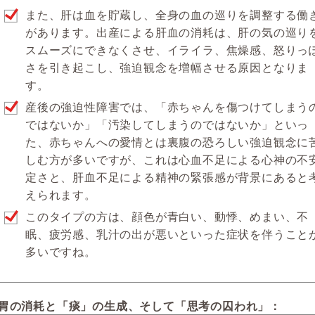
また、肝は血を貯蔵し、全身の血の巡りを調整する働
があります。出産による肝血の消耗は、肝の気の巡り
スムーズにできなくさせ、イライラ、焦燥感、怒りっ
さを引き起こし、強迫観念を増幅させる原因となりま
す。
産後の強迫性障害では、「赤ちゃんを傷つけてしまう
ではないか」「汚染してしまうのではないか」といっ
た、赤ちゃんへの愛情とは裏腹の恐ろしい強迫観念に
しむ方が多いですが、これは心血不足による心神の不
定さと、肝血不足による精神の緊張感が背景にあると
えられます。
このタイプの方は、顔色が青白い、動悸、めまい、不
眠、疲労感、乳汁の出が悪いといった症状を伴うこと
多いですね。
胃の消耗と「痰」の生成、そして「思考の囚われ」：