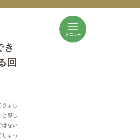
でき
る回
てきまし
ると感じ
ではない
てしまっ