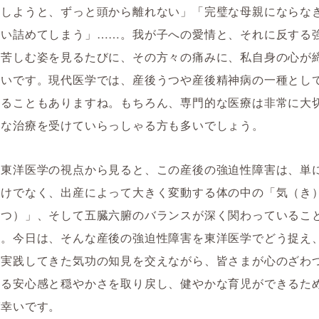
うしようと、ずっと頭から離れない」「完璧な母親にならな
追い詰めてしまう」……。我が子への愛情と、それに反する
に苦しむ姿を見るたびに、その方々の痛みに、私自身の心が
思いです。現代医学では、産後うつや産後精神病の一種とし
れることもありますね。もちろん、専門的な医療は非常に大
切な治療を受けていらっしゃる方も多いでしょう。
、東洋医学の視点から見ると、この産後の強迫性障害は、単
だけでなく、出産によって大きく変動する体の中の「気（き
けつ）」、そして五臓六腑のバランスが深く関わっているこ
す。今日は、そんな産後の強迫性障害を東洋医学でどう捉え
年実践してきた気功の知見を交えながら、皆さまが心のざわ
なる安心感と穏やかさを取り戻し、健やかな育児ができるた
ば幸いです。