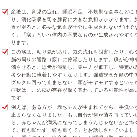
産後は、育児の疲れ、睡眠不足、不規則な食事などに
り、消化吸収を司る脾胃に大きな負担がかかります。
胃が弱ると、必要な気血が十分に生成されないだけで
く、「痰」という体内の不要なものが生成されやすく
ります。
この痰は、粘り気があり、気の流れを阻害したり、心
脳の周りの通路（竅）に停滞したりします。痰が心神
濁らせると、思考が混乱し、集中力が低下し、特定の
考や行動に執着しやすくなります。強迫観念が頭の中
グルグル回って止まらない、頭がモヤモヤするといっ
症状は、この痰の存在が深く関わっている可能性が高
です。
例えば、ある方が「赤ちゃんが生まれてから、手洗い
止まらなくなりました。もし自分が何か菌を持ってい
ら、赤ちゃんが病気になってしまうんじゃないかと怖
て。夜も眠れず、頭も重くて」とお話しされていまし