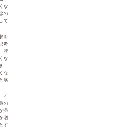
くな
念の
して
収を
思考
。脾
くな
ま
くな
と痰
、イ
身の
が滞
が増
とす