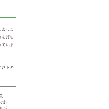
しましょ
れを打ち
れていま
に以下の
意
であ
血が