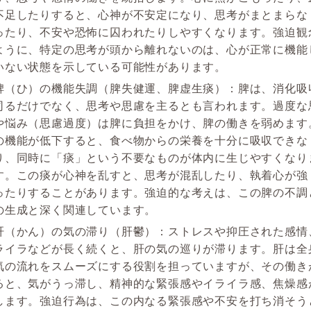
不足したりすると、心神が不安定になり、思考がまとまらな
ったり、不安や恐怖に囚われたりしやすくなります。強迫観
ように、特定の思考が頭から離れないのは、心が正常に機能
いない状態を示している可能性があります。
脾（ひ）の機能失調（脾失健運、脾虚生痰）：脾は、消化吸
司るだけでなく、思考や思慮を主るとも言われます。過度な
や悩み（思慮過度）は脾に負担をかけ、脾の働きを弱めます
の機能が低下すると、食べ物からの栄養を十分に吸収できな
り、同時に「痰」という不要なものが体内に生じやすくなり
す。この痰が心神を乱すと、思考が混乱したり、執着心が強
ったりすることがあります。強迫的な考えは、この脾の不調
の生成と深く関連しています。
肝（かん）の気の滞り（肝鬱）：ストレスや抑圧された感情
ライラなどが長く続くと、肝の気の巡りが滞ります。肝は全
気の流れをスムーズにする役割を担っていますが、その働き
ると、気がうっ滞し、精神的な緊張感やイライラ感、焦燥感
します。強迫行為は、この内なる緊張感や不安を打ち消そう