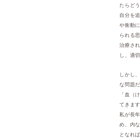
たらど
自分を
や衝動
られる
治療さ
し、適
しかし
な問題
「血（
てきま
私が長
め、内
となれ