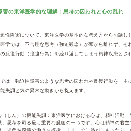
障害の東洋医学的な理解：思考の囚われと心の乱れ
強迫性障害について、東洋医学の基本的な考え方からお話し
代医学では、不合理な思考（強迫観念）が頭から離れず、そ
めの反復行動（強迫行為）を繰り返してしまう精神疾患とさ
学では、強迫性障害のような思考の囚われや反復行動を、主
機能失調と気の異常な動きから捉えます。
心（しん）の機能失調：東洋医学における心は、精神活動、
識、思考を司る最も重要な臓腑の一つです。心は精神の君主
り、思考や感情の働きを統括します。心に熱がこもったり、