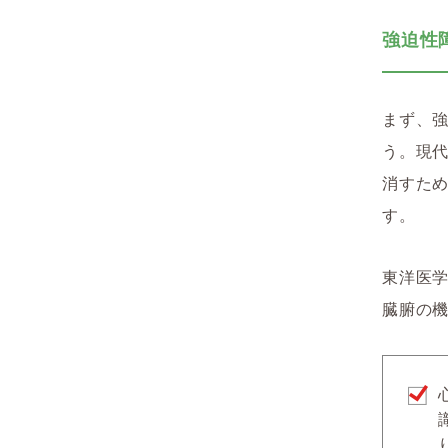
強迫性
まず、
う。現
消すた
す。
東洋医
臓腑の