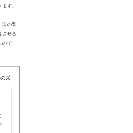
きます。
く次の製
復させる
るので
心の栄
と
れ
。