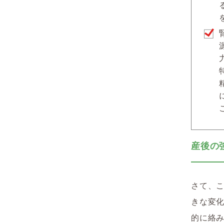
産後の
さて、
きな変
的に絡