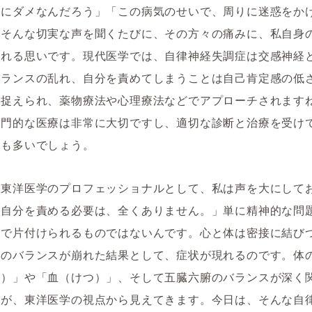
なにダメなんだろう」「この病気のせいで、周りに迷惑をか
…そんな切実な声を聞くたびに、その方々の痛みに、私自身
られる思いです。現代医学では、自律神経失調症は交感神経
バランスの乱れ、自分を責めてしまうことは自己肯定感の低
て捉えられ、薬物療法や心理療法などでアプローチされます
専門的な医療は非常に大切ですし、適切な診断と治療を受け
方も多いでしょう。
、東洋医学のプロフェッショナルとして、私は声を大にして
「自分を責める必要は、全くありません。」単に精神的な問
うで片付けられるものではないんです。心と体は密接に結び
身のバランスが崩れた結果として、症状が現れるのです。体
き）」や「血（けつ）」、そして五臓六腑のバランスが深く
とが、東洋医学の視点から見えてきます。今日は、そんな自