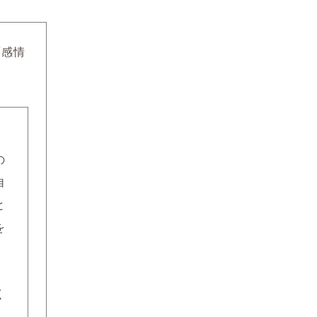
「感情
の
自
と
を
く