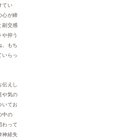
けてい
の心が締
と副交感
さや抑う
ね。もち
ていらっ
お伝えし
題や気の
ついてお
の中の
関わって
律神経失