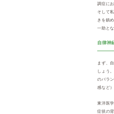
調症に
そして
きを鎮
一助と
自律神
まず、
しょう
のバラ
感など
東洋医
症状の