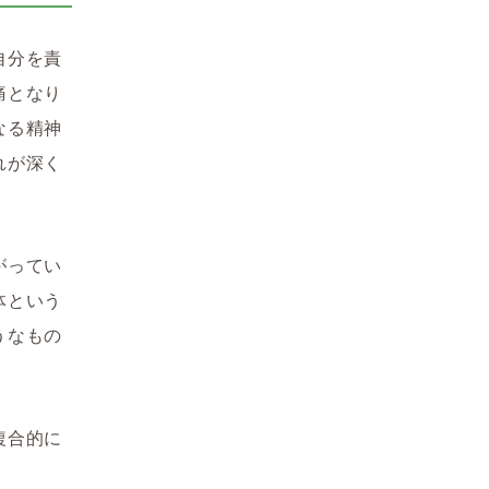
自分を責
痛となり
なる精神
れが深く
がってい
体という
うなもの
複合的に