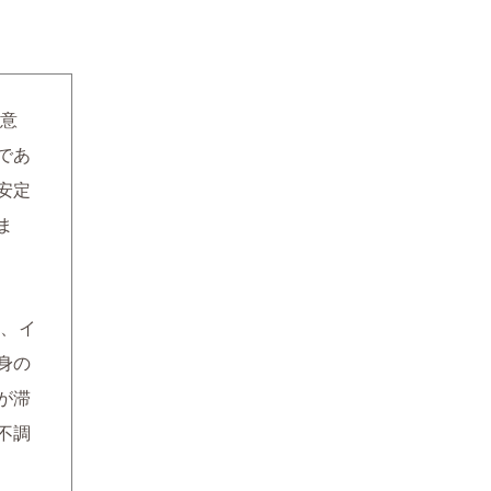
、意
であ
安定
ま
、イ
身の
が滞
不調