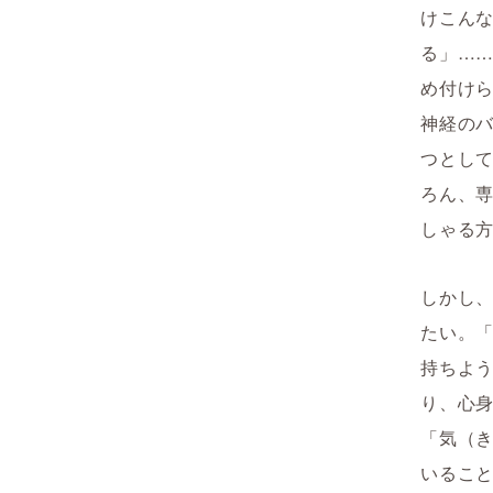
けこん
る」…
め付け
神経の
つとし
ろん、
しゃる
しかし
たい。
持ちよ
り、心
「気（
いるこ