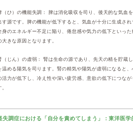
脾（ひ）の機能失調：
脾は消化吸収を司り、後天的な気血を
出す源です。脾の機能が低下すると、気血が十分に生成され
全身のエネルギー不足に陥り、倦怠感や気力の低下といった
の大きな原因となります。
腎（じん）の虚弱：
腎は生命の源であり、先天の精を貯蔵し
を温める陽気を司ります。腎の精気や陽気が虚弱になると、
の活力が低下し、冷え性や深い疲労感、意欲の低下につなが
す。
経失調症における「自分を責めてしまう」：東洋医学