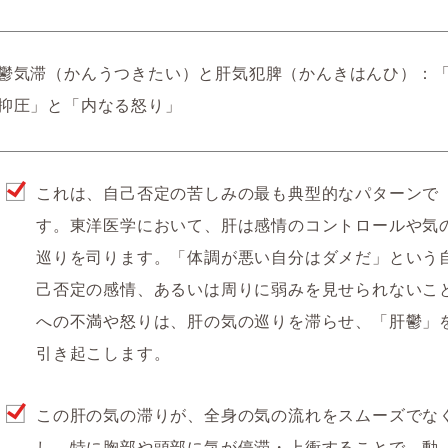
鬱気滞（かんうつきたい）と肝気犯脾（かんきはんひ）：
抑圧」と「内なる怒り」
これは、自己否定の苦しみの最も典型的なパターンで
す。東洋医学において、肝は感情のコントロールや気
巡りを司ります。「体調が悪い自分はダメだ」という
己否定の感情、あるいは周りに弱みを見せられないこ
への不満や怒りは、肝の気の巡りを滞らせ、「肝鬱」
引き起こします。
この肝の気の滞りが、全身の気の流れをスムーズでな
し、特に胸部や頭部に気が停滞・上衝することで、動