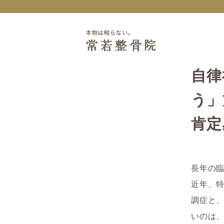
自律
う」
肯定
長年の
近年、
調症と
いのは