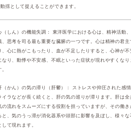
の動揺として捉えることができます。
心（しん）の機能失調：
東洋医学における心は、精神活動
識、思考を司る最も重要な臓腑の一つです。心は精神の君主
り、心に熱がこもったり、血が不足したりすると、心神が不
になり、動悸や不安感、不眠といった症状が現れやすくなり
す。
肝（かん）の気の滞り（肝鬱）：
ストレスや抑圧された感情
ライラなどが長く続くと、肝の気の巡りが滞ります。肝は全
気の流れをスムーズにする役割を担っていますが、その働き
ると、気のうっ滞が消化器系や頭部に影響を及ぼし、様々な
として現れます。