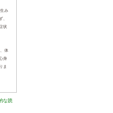
生み
ず、
症状
、体
心身
りま
的な読