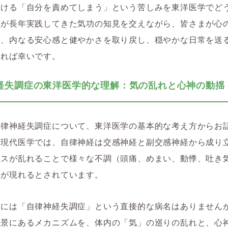
おける「自分を責めてしまう」という苦しみを東洋医学でど
私が長年実践してきた気功の知見を交えながら、皆さまが心
め、内なる安心感と健やかさを取り戻し、穏やかな日常を送
なれば幸いです。
経失調症の東洋医学的な理解：気の乱れと心神の動揺
自律神経失調症について、東洋医学の基本的な考え方からお
。現代医学では、自律神経は交感神経と副交感神経から成り
ンスが乱れることで様々な不調（頭痛、めまい、動悸、吐き
）が現れるとされています。
学には「自律神経失調症」という直接的な病名はありません
背景にあるメカニズムを、体内の「気」の巡りの乱れと、心