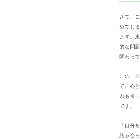
さて、
めてし
ます。
的な問
関わっ
この「
て、心
糸も引
です。
「自分
絡み合