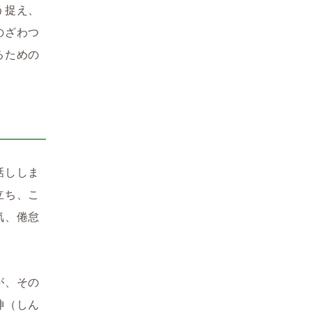
う捉え、
のざわつ
るための
話ししま
立ち、こ
気、倦怠
が、その
神（しん