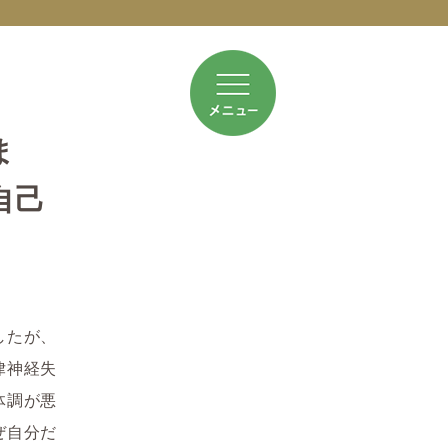
ま
自己
したが、
律神経失
体調が悪
ぜ自分だ