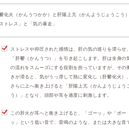
鬱化火（かんうつかか）と肝陽上亢（かんようじょうこう
ストレス」と「気の暴走」
ストレスや抑圧された感情は、肝の気の巡りを滞らせ
「肝鬱（かんうつ）」
を引き起こします。肝は全身の
の流れをスムーズにする役割を担っていますが、その
きが滞ると、気がうっ滞して熱に変化し（肝鬱化火）
さらに上へ衝き上げると
「肝陽上亢（かんようじょう
う）」となり、頭部や耳を過度に刺激します。
この肝火が耳へと衝き上げると、
「ゴーッ」や「ボー
ッ」という低い音で、雷鳴のような、または大きな音