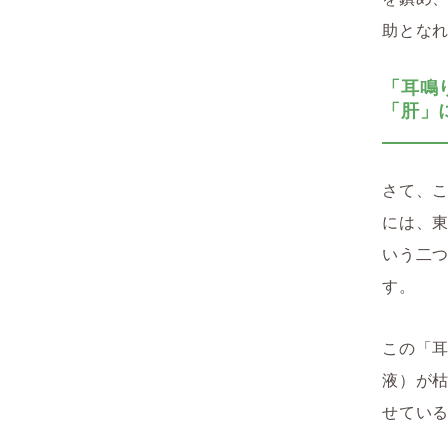
助とな
「耳鳴
「肝」
さて、
には、
いう二
す。
この「
液）が
せてい