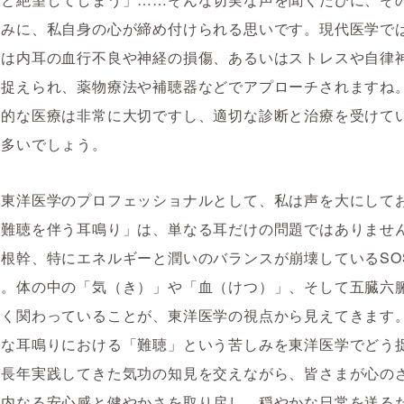
痛みに、私自身の心が締め付けられる思いです。現代医学で
聴は内耳の血行不良や神経の損傷、あるいはストレスや自律
て捉えられ、薬物療法や補聴器などでアプローチされますね
門的な医療は非常に大切ですし、適切な診断と治療を受けて
も多いでしょう。
、東洋医学のプロフェッショナルとして、私は声を大にして
「難聴を伴う耳鳴り」は、単なる耳だけの問題ではありませ
根幹、特にエネルギーと潤いのバランスが崩壊しているSO
す。体の中の「気（き）」や「血（けつ）」、そして五臓六
深く関わっていることが、東洋医学の視点から見えてきます
んな耳鳴りにおける「難聴」という苦しみを東洋医学でどう
が長年実践してきた気功の知見を交えながら、皆さまが心の
、内なる安心感と健やかさを取り戻し、穏やかな日常を送る