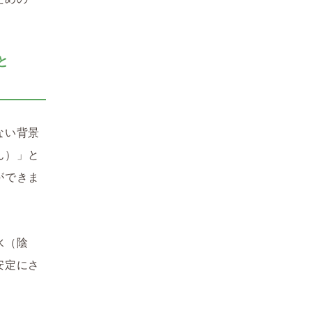
と
ない背景
ん）」と
ができま
水（陰
安定にさ