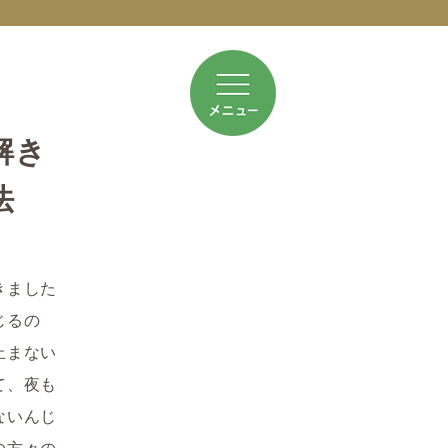
解き
法
きました
じるの
止まない
て、夜も
ないんじ
の方々の