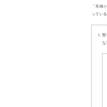
「耳鳴
ってい
腎
な