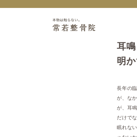
耳鳴
明か
長年の
が、な
が、
耳
だけで
眠れな
ゃない