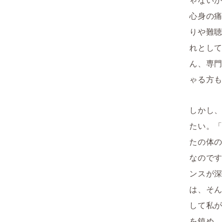
心身の
りや難
れとし
ん、専
ゃる方
しかし
たい。
たの体の
なので
ンスが
は、そ
して私
を鎮め