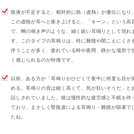
陰液が不足すると、相対的に熱（虚熱）が優位になり
この虚熱が耳へと衝き上げると、
「キーン」という高
で、蝉の鳴き声のような、細く鋭い耳鳴り
として現れ
す。このタイプの耳鳴りは、特に
難聴や聞こえにくさ
伴うことが多く、
疲れている時や夜間、静かな場所
で
く感じられるのが特徴です。
以前、ある方が「耳鳴りがひどくて夜中に何度も目が
める。耳鳴りの音は細く高くて、気が狂いそうだ」と
話しされていました。彼は慢性的な疲労感と不眠を伴
ており、まさしく腎陰虚による耳鳴り・難聴が顕著で
たね。