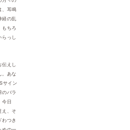
は、耳鳴
神経の乱
。もちろ
いらっし
お伝えし
ん。
あな
Sサイン
腑のバラ
。今日
捉え、そ
ざわつき
ための一