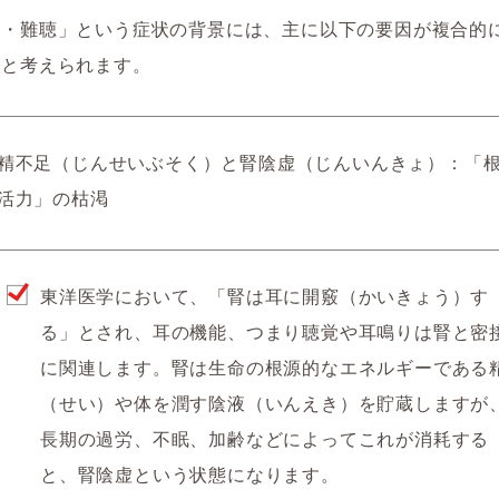
り・難聴」という症状の背景には、主に以下の要因が複合的
ると考えられます。
精不足（じんせいぶそく）と腎陰虚（じんいんきょ）
：「
活力」の枯渇
東洋医学において、「腎は耳に開竅（かいきょう）す
る」
とされ、耳の機能、つまり聴覚や耳鳴りは腎と密
に関連します。腎は生命の根源的なエネルギーである
（せい）
や体を潤す
陰液（いんえき）を貯蔵しますが
長期の過労、不眠、加齢などによってこれが消耗する
と、
腎陰虚
という状態になります。