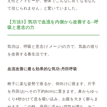
え性とアトピーが、整体でこんなに良くなるなん
て信じられません」と驚いていました。
【方法3】気功で血流を内側から改善する─呼
吸と意念の力
気功は、呼吸と意念(イメージ)の力で、気血の巡り
を改善する養生法です。
血流改善に最も効果的な気功:丹田呼吸
椅子に楽な姿勢で座るか、仰向けに寝ます。片手
を丹田(おへその下約9cm)に置きます。鼻からゆっ
くり4秒かけて息を吸い込み、お腹を大きく膨らま
せます。この時、丹田に温かい空気が満ち、そこ