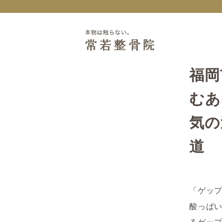
福岡
むあ
気の
道
「ゲッ
酸っぱ
るゲッ