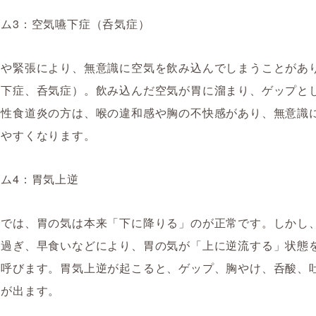
ム3：空気嚥下症（呑気症）
スや緊張により、無意識に空気を飲み込んでしまうことがあ
嚥下症、呑気症）。飲み込んだ空気が胃に溜まり、ゲップと
流性食道炎の方は、喉の違和感や胸の不快感があり、無意識
みやすくなります。
ム4：胃気上逆
学では、胃の気は本来「下に降りる」のが正常です。しかし
べ過ぎ、早食いなどにより、胃の気が「上に逆流する」状態
と呼びます。胃気上逆が起こると、ゲップ、胸やけ、呑酸、
状が出ます。