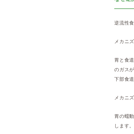
逆流性
メカニズ
胃と食道
のガス
下部食
メカニズ
胃の蠕
します