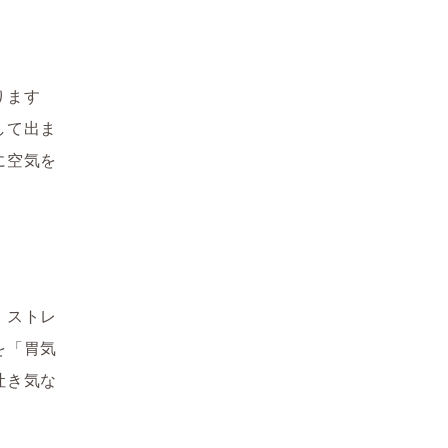
ります
して出ま
に空気を
、ストレ
を「胃気
吐き気な