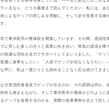
えているなら、どうか最後まで読んでください。私には、あ
道炎によるゲップの苦しみを理解し、そして必ず改善する確
ます。
岡市で東洋医学の整体院を開業しています。その間、逆流性
ップに苦しむ多くの方々と真摯に向き合い、胃気の逆流を降
りの快適な消化を全力でサポートしてまいりました。「ゲッ
「普通に食事をしたい」「人前でゲップが出なくなりたい」
実な声に、私は一度たりとも諦めることなく応え続けてきま
、なぜ逆流性食道炎でゲップが出るのか、その原因は何か、
の特性も踏まえながら、そして東洋医学の整体がどのように
よるゲップを改善するのかを、実際の改善事例を交えて詳し
。