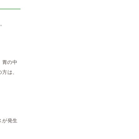
す。
、胃の中
の方は、
。
スが発生