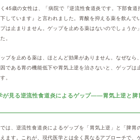
く45歳の女性は、「病院で『逆流性食道炎です。下部食道
低下しています』と言われました。胃酸を抑える薬を飲んで
ップは止まりません。ゲップを止める薬はないのでしょうか
した。
ゲップを止める薬は、ほとんど効果がありません。なぜなら
原因である胃の機能低下や胃気上逆を治さないと、ゲップは
です。
学が見る逆流性食道炎によるゲップ――胃気上逆と脾
学では、逆流性食道炎によるゲップを「胃気上逆」と「脾胃
捉えます。これが、現代医学とは全く異なるアプローチで、