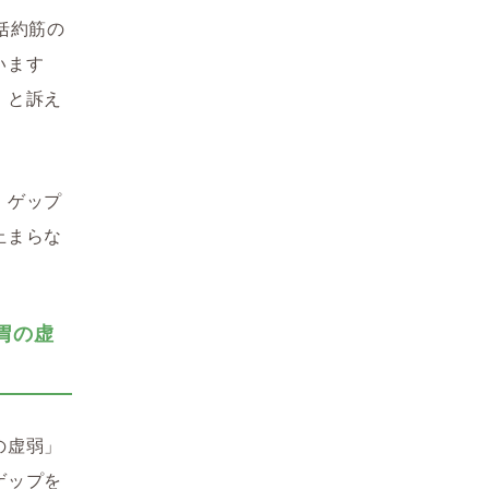
括約筋の
います
」と訴え
、ゲップ
止まらな
胃の虚
の虚弱」
ゲップを