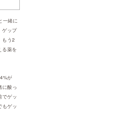
と一緒に
、ゲップ
。もう2
える薬を
4%が
緒に酸っ
前でゲッ
でもゲッ