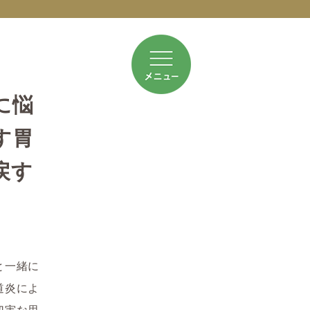
に悩
す胃
戻す
と一緒に
道炎によ
切実な思