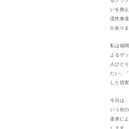
いを抱
流性食
があり
私は福
よるゲ
人ひと
たい」
した切
今日は
いう街
道炎に
します