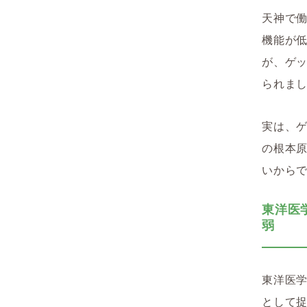
天神で働
機能が
が、ゲ
られま
実は、
の根本
いから
東洋医
弱
東洋医
として