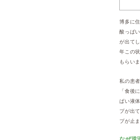
博多に住
酸っぱ
が出て
年この
もらい
私の患者
「食後に
ぱい液体
プが出て
プが止
なぜ逆