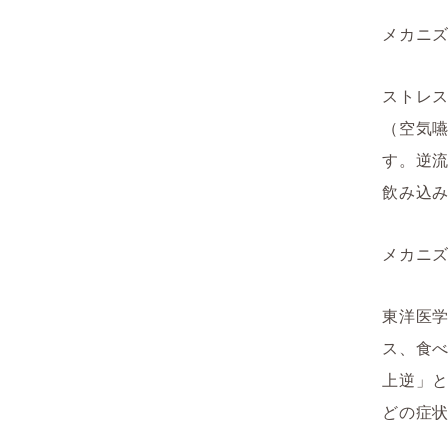
メカニズ
ストレ
（空気
す。逆
飲み込
メカニズ
東洋医
ス、食
上逆」
どの症