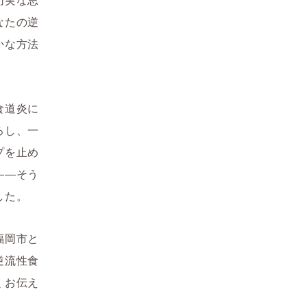
なたの逆
かな方法
食道炎に
ろし、一
プを止め
――そう
した。
福岡市と
逆流性食
くお伝え