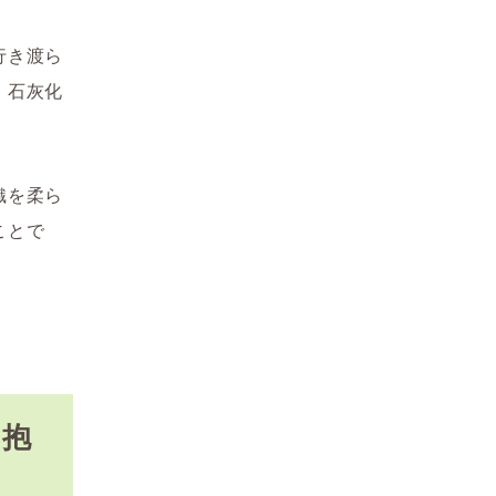
行き渡ら
、石灰化
織を柔ら
ことで
を抱