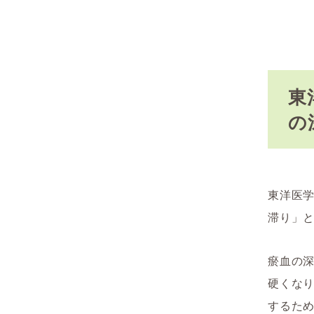
東
の
東洋医
滞り」
瘀血の
硬くな
するた