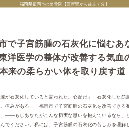
福岡県福岡市の整骨院【西新駅から徒歩７分】
市で子宮筋腫の石灰化に悩むあ
東洋医学の整体が改善する気血
本来の柔らかい体を取り戻す道
筋腫が石灰化していると言われた。心配だ」「石灰化した筋
か。痛みがある」「福岡市で子宮筋腫の石灰化を改善できる
る」――もしあなたがこんな切実な思いを抱えているなら、
読んでください。私には、子宮筋腫の石灰化の苦しみを理解