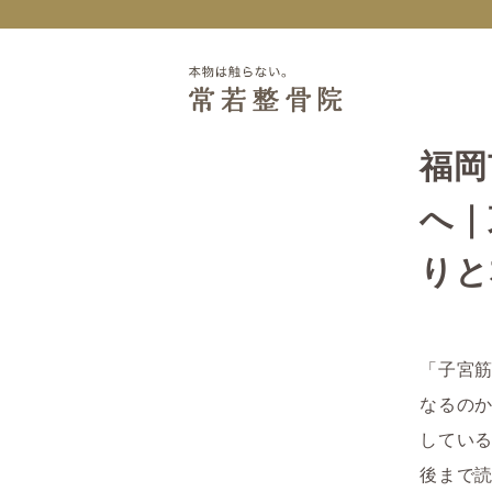
福岡
へ｜
りと
「子宮
なるの
してい
後まで