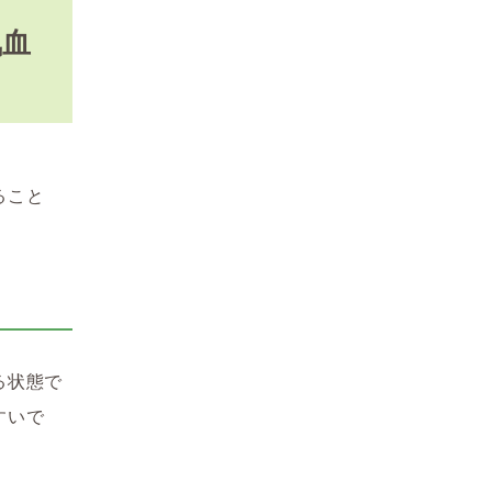
気血
ること
る状態で
すいで