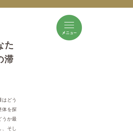
なた
の滞
腫はどう
整体を探
どうか最
し、そし