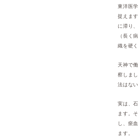
東洋医
捉えま
に滞り
（長く
織を硬
天神で働
察しま
法はな
実は、
ます。
し、瘀
ます。