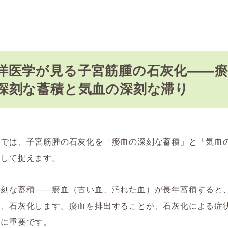
洋医学が見る子宮筋腫の石灰化――
深刻な蓄積と気血の深刻な滞り
学では、子宮筋腫の石灰化を「瘀血の深刻な蓄積」と「気血
として捉えます。
深刻な蓄積――瘀血（古い血、汚れた血）が長年蓄積すると
り、石灰化します。瘀血を排出することが、石灰化による症
めに重要です。