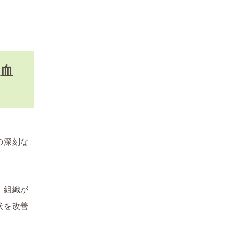
瘀血
の深刻な
、組織が
状を改善