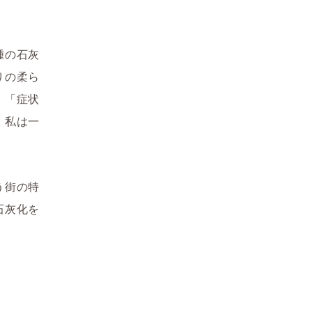
腫の石灰
りの柔ら
」「症状
、私は一
う街の特
石灰化を