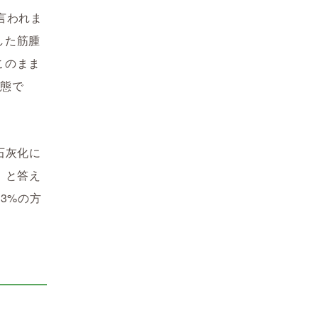
言われま
した筋腫
このまま
状態で
石灰化に
」と答え
3%の方