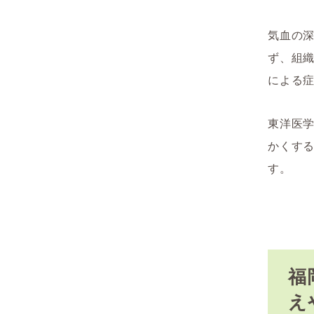
気血の
ず、組
による
東洋医
かくす
す。
福
え