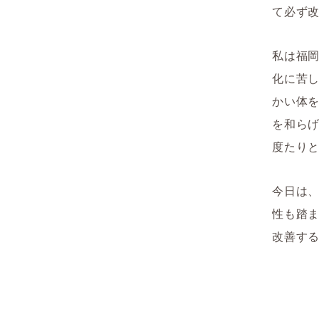
て必ず
私は福
化に苦
かい体
を和ら
度たり
今日は
性も踏
改善す