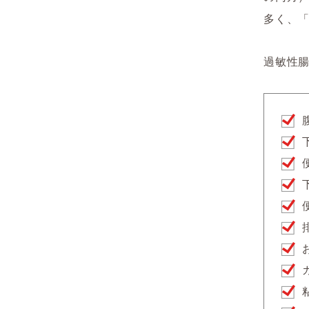
多く、
過敏性