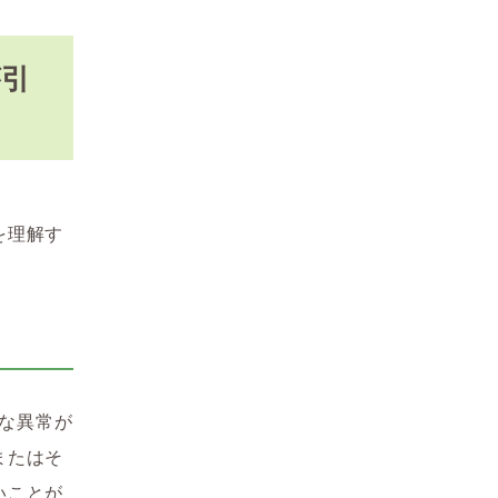
が引
を理解す
質的な異常が
またはそ
いことが