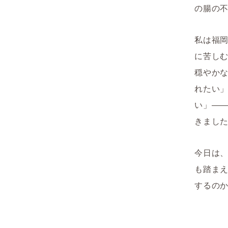
の腸の
私は福
に苦し
穏やか
れたい
い」―
きまし
今日は
も踏ま
するの