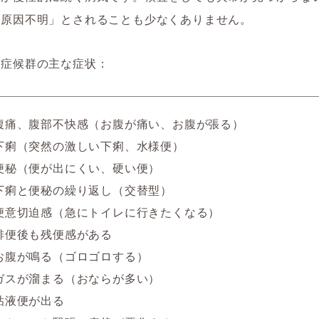
「原因不明」とされることも少なくありません。
腸症候群の主な症状：
腹痛、腹部不快感（お腹が痛い、お腹が張る）
下痢（突然の激しい下痢、水様便）
便秘（便が出にくい、硬い便）
下痢と便秘の繰り返し（交替型）
便意切迫感（急にトイレに行きたくなる）
排便後も残便感がある
お腹が鳴る（ゴロゴロする）
ガスが溜まる（おならが多い）
粘液便が出る