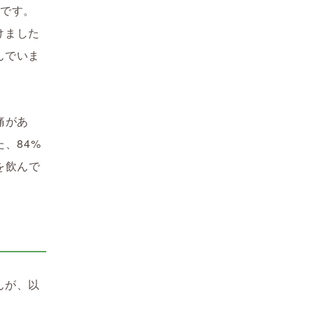
態です。
けました
んでいま
痛があ
、84%
を飲んで
んが、以