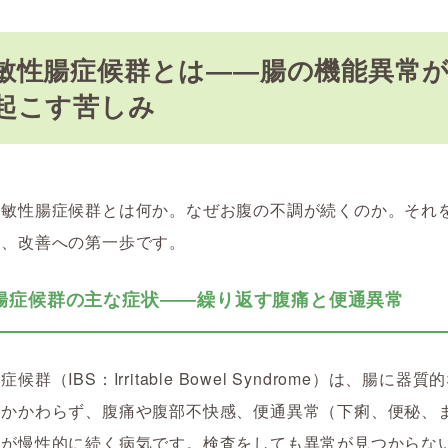
敏性腸症候群とは――腸の機能異常
起こす苦しみ
過敏性腸症候群とは何か。なぜお腹の不調が続くのか。それ
が、改善への第一歩です。
腸症候群の主な症状――繰り返す腹痛と便通異常
候群（IBS：Irritable Bowel Syndrome）は、腸に器
もかかわらず、腹痛や腹部不快感、便通異常（下痢、便秘、
）が慢性的に続く病気です。検査をしても異常が見つからな