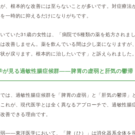
すが、根本的な改善には至らないことが多いです。対症療法
状を一時的に抑えるだけになりがちです。
いていた31歳の女性は、「病院で5種類の薬を処方されま
状は改善しません。薬を飲んでいる間は少し楽になりますが
症状が戻ります。根本的に治したいです」と訴えられました
学が見る過敏性腸症候群――脾胃の虚弱と肝気の鬱滞
学では、過敏性腸症候群を「脾胃の虚弱」と「肝気の鬱滞」
。これが、現代医学とは全く異なるアプローチで、過敏性腸
ら改善できる理由です。
虚弱――東洋医学において、「脾（ひ）」は消化器系全体を