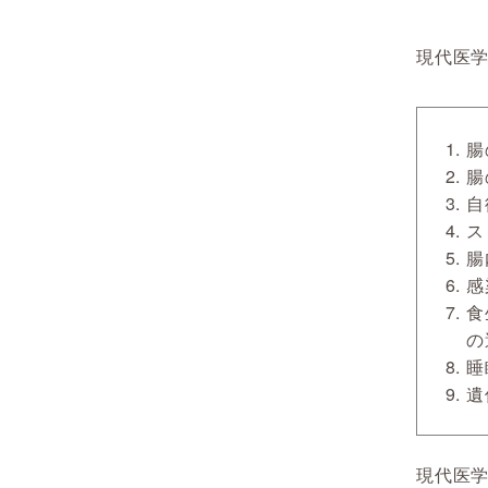
現代医
腸
腸
自
ス
腸
感
食
の
睡
遺
現代医