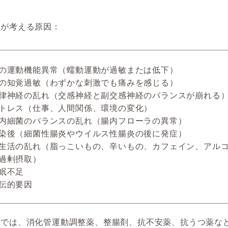
学が考える原因：
の運動機能異常（蠕動運動が過敏または低下）
の知覚過敏（わずかな刺激でも痛みを感じる）
律神経の乱れ（交感神経と副交感神経のバランスが崩れる
トレス（仕事、人間関係、環境の変化）
内細菌のバランスの乱れ（腸内フローラの異常）
染後（細菌性腸炎やウイルス性腸炎の後に発症）
生活の乱れ（脂っこいもの、辛いもの、カフェイン、アル
過剰摂取）
眠不足
伝的要因
学では、消化管運動調整薬、整腸剤、抗不安薬、抗うつ薬な