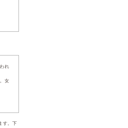
襲われ
難。女
ます。下