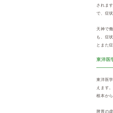
されま
で、症
天神で働
も、症
とまた
東洋医
東洋医
えます
根本か
脾胃の