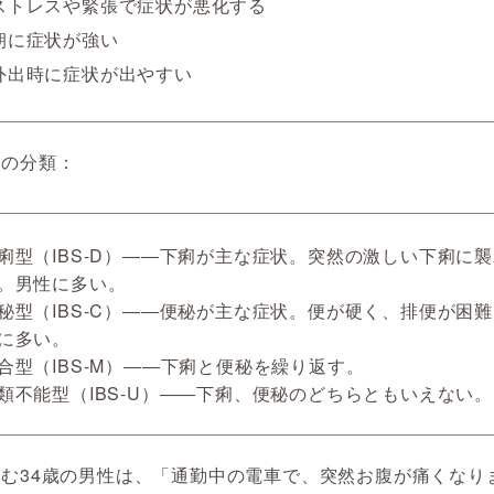
ストレスや緊張で症状が悪化する
朝に症状が強い
外出時に症状が出やすい
別の分類：
痢型（IBS-D）――下痢が主な症状。突然の激しい下痢に
。男性に多い。
秘型（IBS-C）――便秘が主な症状。便が硬く、排便が困
に多い。
合型（IBS-M）――下痢と便秘を繰り返す。
類不能型（IBS-U）――下痢、便秘のどちらともいえない。
む34歳の男性は、「通勤中の電車で、突然お腹が痛くなり