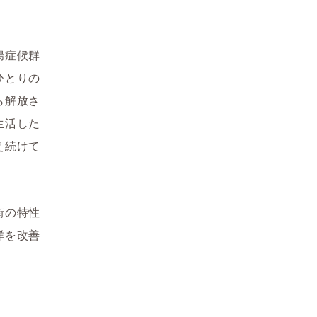
腸症候群
ひとりの
ら解放さ
生活した
え続けて
街の特性
群を改善