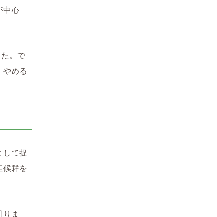
が中心
した。で
、やめる
。
として捉
症候群を
司りま