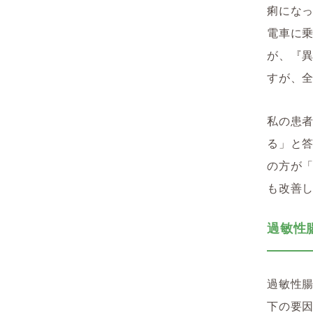
痢にな
電車に
が、『
すが、
私の患者
る」と答
の方が「
も改善
過敏性
過敏性
下の要