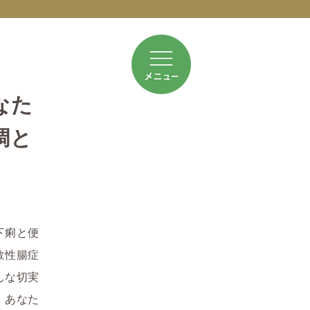
なた
調と
下痢と便
敏性腸症
んな切実
、あなた