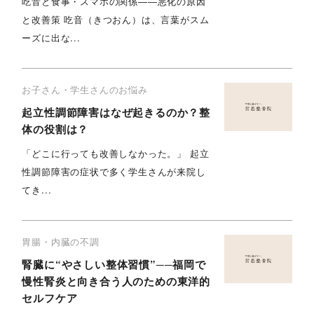
吃音と食事・スマホの関係――悪化の原因
と改善策 吃音（きつおん）は、言葉がスム
ーズに出な...
お子さん・学生さんのお悩み
起立性調節障害はなぜ起きるのか？整
体の役割は？
「どこに行っても改善しなかった。」 起立
性調節障害の症状で多く学生さんが来院し
てき...
胃腸・内臓の不調
腎臓に“やさしい整体習慣”──福岡で
慢性腎炎と向き合う人のための東洋的
セルフケア