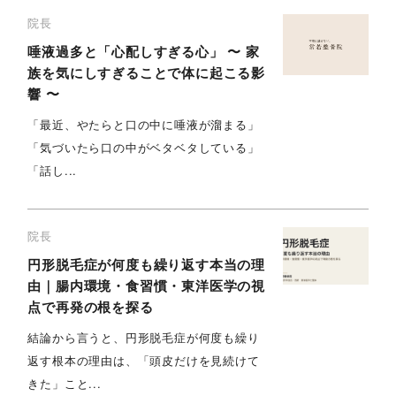
院長
唾液過多と「心配しすぎる心」 〜 家
族を気にしすぎることで体に起こる影
響 〜
「最近、やたらと口の中に唾液が溜まる」
「気づいたら口の中がベタベタしている」
「話し...
院長
円形脱毛症が何度も繰り返す本当の理
由｜腸内環境・食習慣・東洋医学の視
点で再発の根を探る
結論から言うと、円形脱毛症が何度も繰り
返す根本の理由は、「頭皮だけを見続けて
きた」こと...