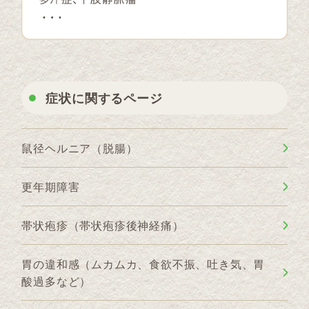
症状に関するページ
鼠径ヘルニア（脱腸）
更年期障害
帯状疱疹（帯状疱疹後神経痛）
胃の違和感（ムカムカ、食欲不振、吐き気、胃
酸過多など）