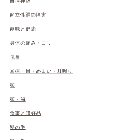
自律神経
起立性調節障害
趣味と健康
身体の痛み・コリ
院長
頭痛・目・めまい・耳鳴り
顎
顎・歯
食事と嗜好品
髪の毛