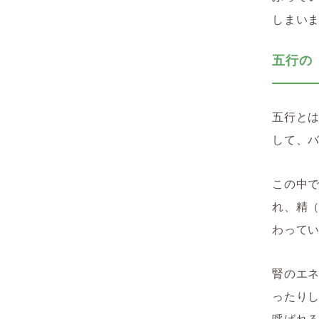
しまい
五行の
五行と
して、
この中
れ、精
わって
腎のエ
ったり
呼ばれ