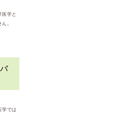
洋医学と
せん。
くパ
医学では