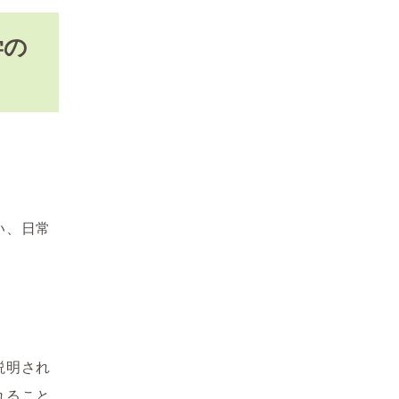
学の
」
い、日常
説明され
れること