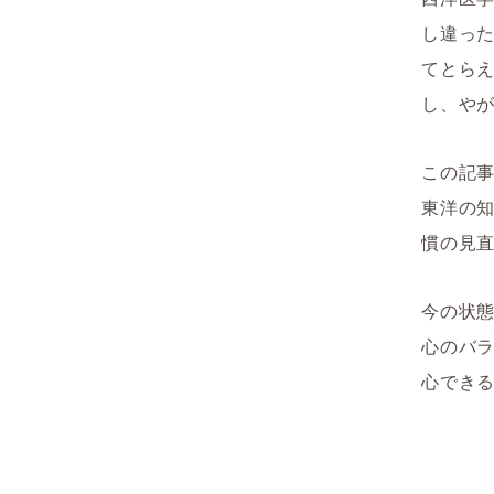
し違っ
てとら
し、や
この記
東洋の
慣の見
今の状
心のバ
心でき