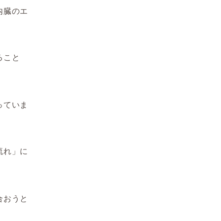
内臓のエ
ること
っていま
流れ」に
合おうと