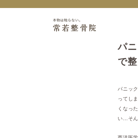
パニ
で整
パニッ
ってし
くなっ
い…そ
西洋医