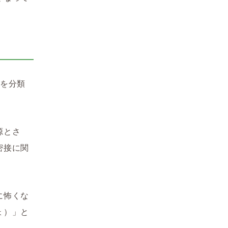
能を分類
源とさ
密接に関
に怖くな
ょ）」と