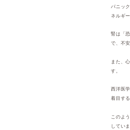
パニッ
ネルギ
腎は「
で、不
また、
す。
西洋医
着目す
このよ
してい