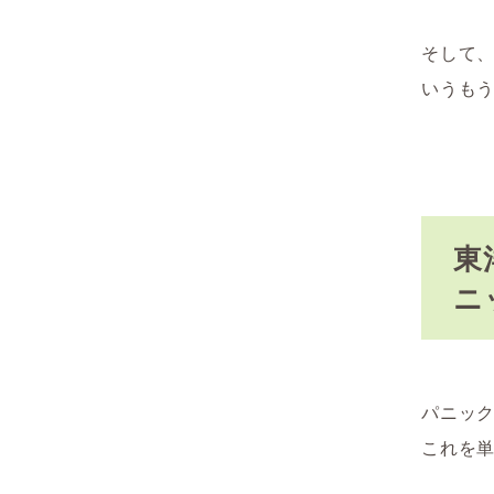
そして
いうも
東
ニ
パニッ
これを