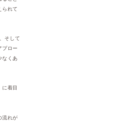
えられて
法、そして
アプロー
少なくあ
」に着目
の流れが