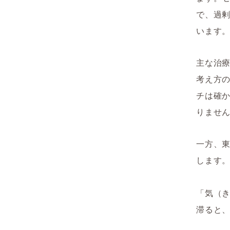
で、過
います
主な治療
考え方
チは確
りませ
一方、
します
「気（
滞ると