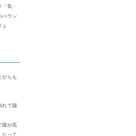
り「気・
のバラン
ぎょ
ながらも
崩れて陽
で陽が高
くなって