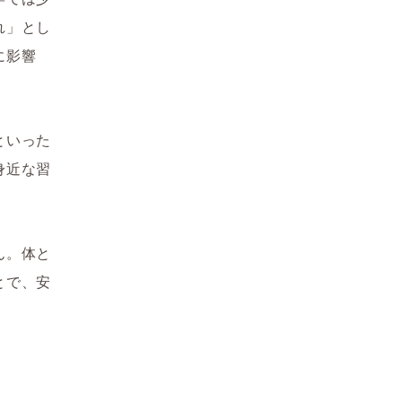
れ」とし
に影響
といった
身近な習
ん。体と
とで、安