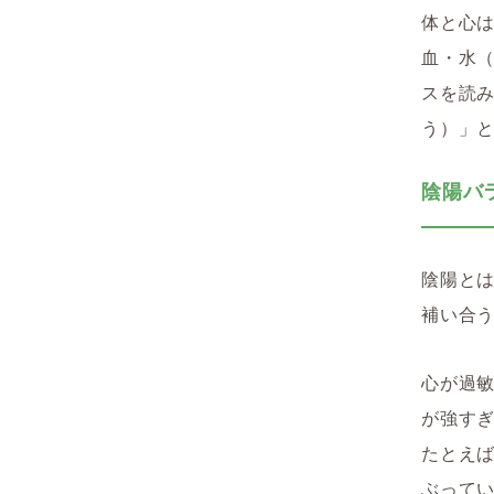
体と心
血・水
スを読
う）」
陰陽バ
陰陽と
補い合
心が過
が強す
たとえ
ぶって