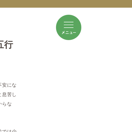
五行
不安にな
と息苦し
からな
学では少