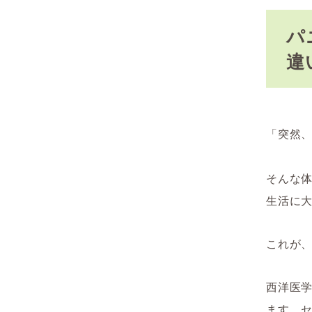
パ
違
「突然
そんな
生活に
これが
西洋医
ます。