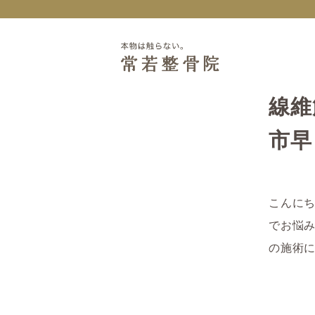
線維
市早
こんに
でお悩
の施術