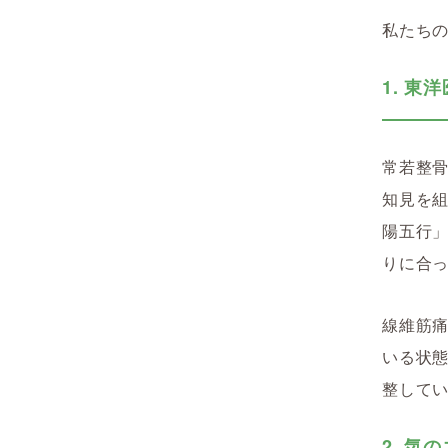
私たちの
1. 
常若整骨
知見を
陽五行
りに合
線維筋
いる状
整して
2. 