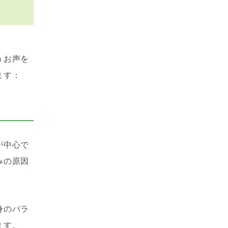
うお声を
ます：
が中心で
みの原因
身のバラ
ます。