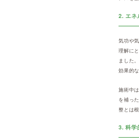
2. 
気功や
理解にと
ました
効果的
施術中
を補っ
整とは
3. 