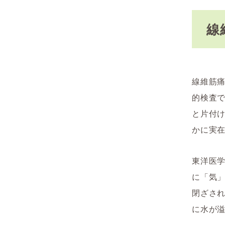
線
線維筋
的検査
と片付
かに実
東洋医
に「気
閉ざさ
に水が