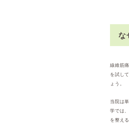
な
線維筋
を試し
ょう。
当院は
学では
を整え