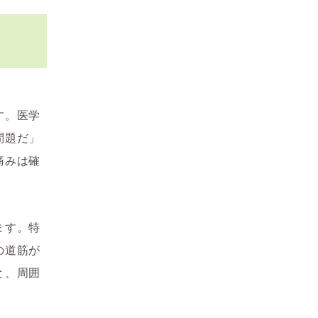
す。医学
問題だ」
痛みは確
ます。特
の道筋が
と、周囲