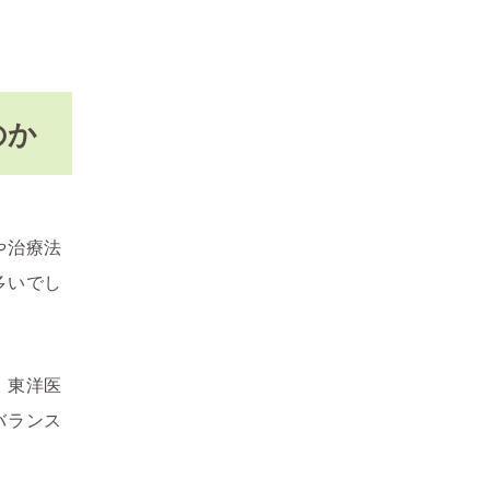
のか
や治療法
多いでし
。東洋医
バランス