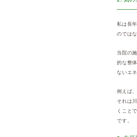
私は長
のでは
当院の
的な整
ないエ
例えば
それは
くこと
です。