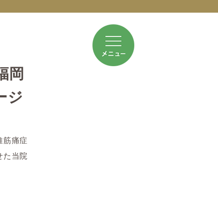
福岡
ージ
維筋痛症
せた当院