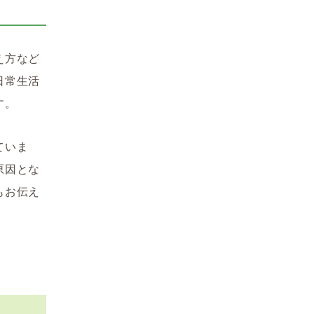
え方など
日常生活
す。
ていま
原因とな
もお伝え