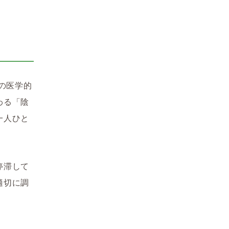
の医学的
わる「陰
一人ひと
停滞して
適切に調