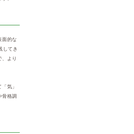
表面的な
践してき
で、より
て「気」
や骨格調