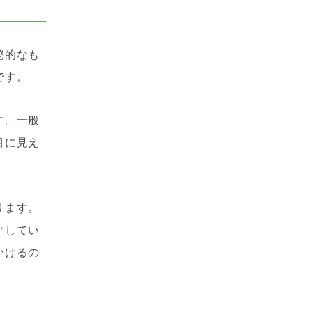
秘的なも
です。
す。一般
目に見え
ります。
ぐしてい
かけるの