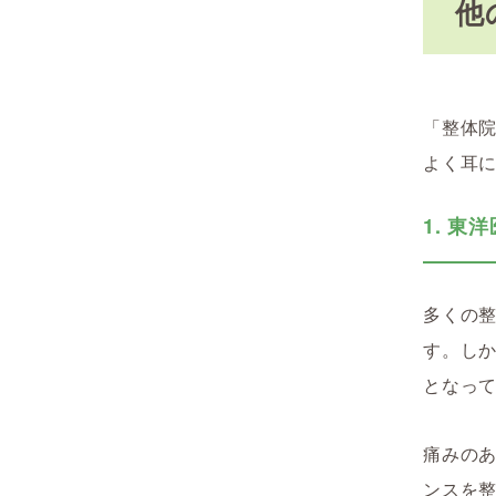
他
「整体
よく耳
1. 
多くの
す。し
となっ
痛みの
ンスを