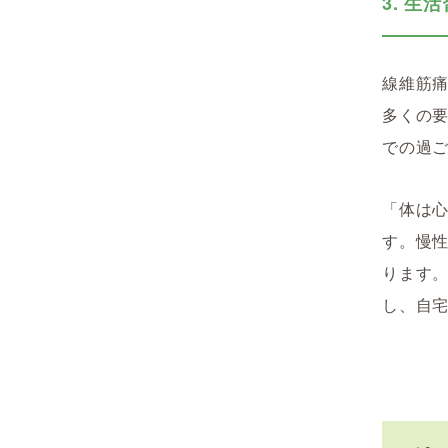
3. 
線維筋
多くの
での過
「体は
す。慢
ります
し、自