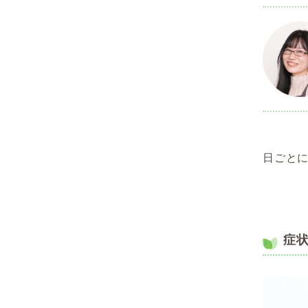
日ごと
症