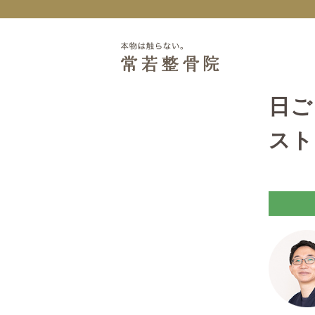
日ご
スト