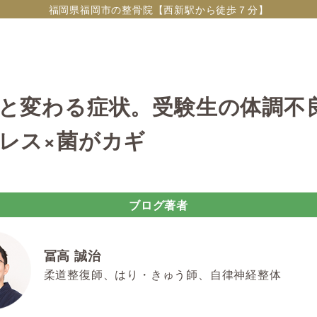
福岡県福岡市の整骨院【西新駅から徒歩７分】
と変わる症状。受験生の体調不
レス×菌がカギ
ブログ著者
冨高 誠治
柔道整復師、はり・きゅう師、自律神経整体