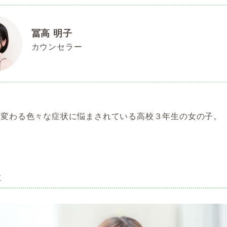
冨高 明子
カウンセラー
に変わる色々な症状に悩まされている高校３年生の女の子。
状