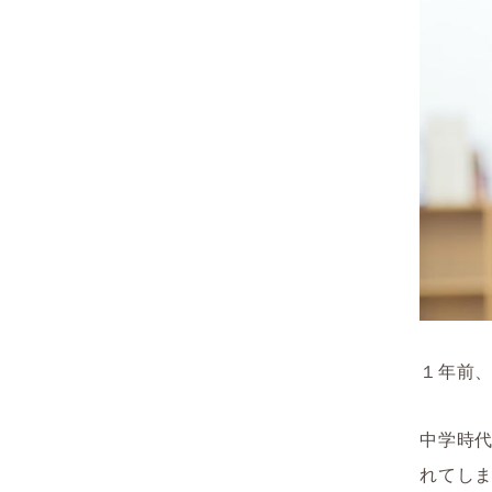
１年前、
中学時
れてし