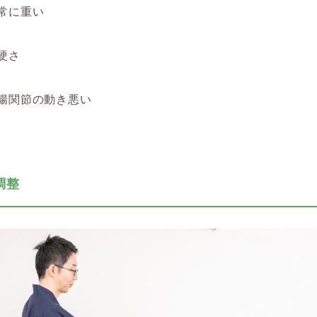
常に重い
硬さ
腸関節の動き悪い
調整