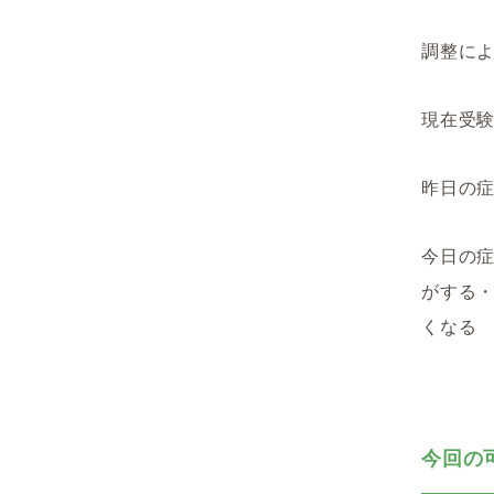
調整に
現在受
昨日の
今日の
がする
くなる
今回の