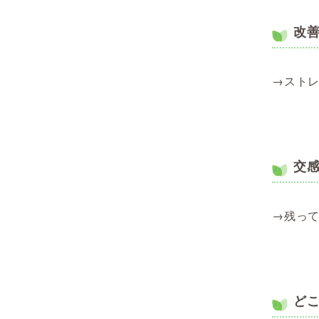
改
→スト
交
→残っ
ど