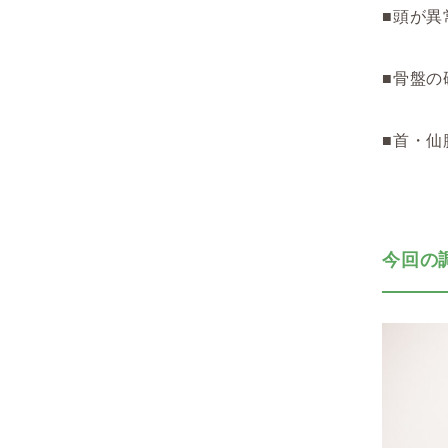
■頭が異
■骨盤の
■首・仙
今回の