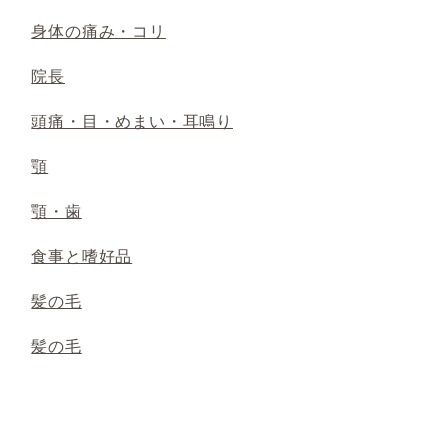
身体の痛み・コリ
院長
頭痛・目・めまい・耳鳴り
顎
顎・歯
食事と嗜好品
髪の毛
髪の毛