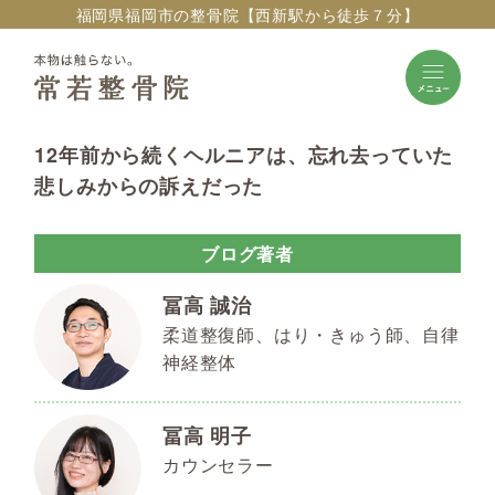
福岡県福岡市の整骨院【西新駅から徒歩７分】
12年前から続くヘルニアは、忘れ去っていた
悲しみからの訴えだった
ブログ著者
冨高 誠治
柔道整復師、はり・きゅう師、自律
神経整体
冨高 明子
カウンセラー