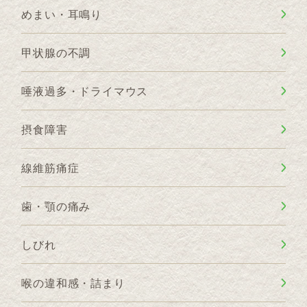
めまい・耳鳴り
甲状腺の不調
唾液過多・ドライマウス
摂食障害
線維筋痛症
歯・顎の痛み
しびれ
喉の違和感・詰まり