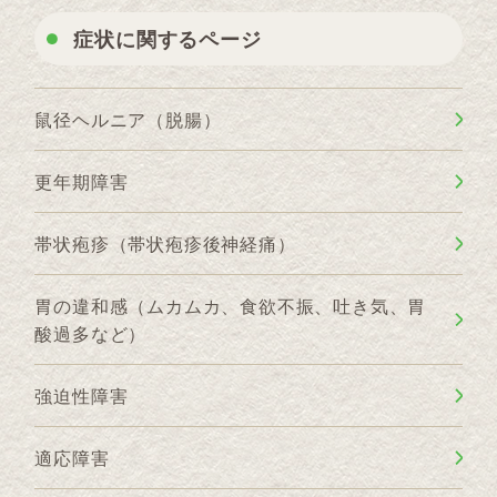
症状に関するページ
鼠径ヘルニア（脱腸）
更年期障害
帯状疱疹（帯状疱疹後神経痛）
胃の違和感（ムカムカ、食欲不振、吐き気、胃
酸過多など）
強迫性障害
適応障害