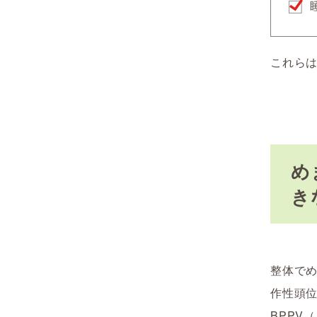
これら
め
き
整体で
作性頭
BPPV