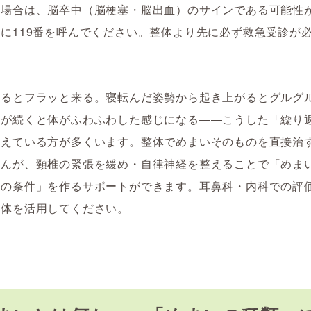
う場合は、脳卒中（脳梗塞・脳出血）のサインである可能性
に119番を呼んでください。整体より先に必ず救急受診が
がるとフラッと来る。寝転んだ姿勢から起き上がるとグルグ
スが続くと体がふわふわした感じになる——こうした「繰り
抱えている方が多くいます。整体でめまいそのものを直接治
せんが、頸椎の緊張を緩め・自律神経を整えることで「めま
体の条件」を作るサポートができます。耳鼻科・内科での評
整体を活用してください。