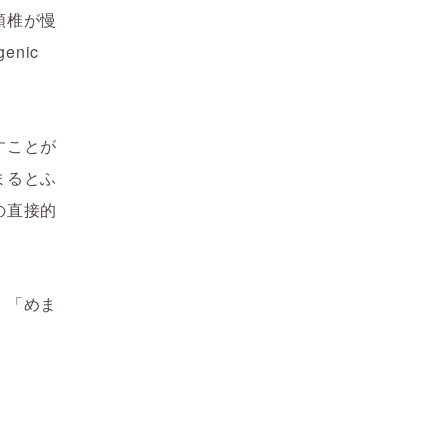
頸椎が慢
nic
すことが
まるとふ
の直接的
、「めま