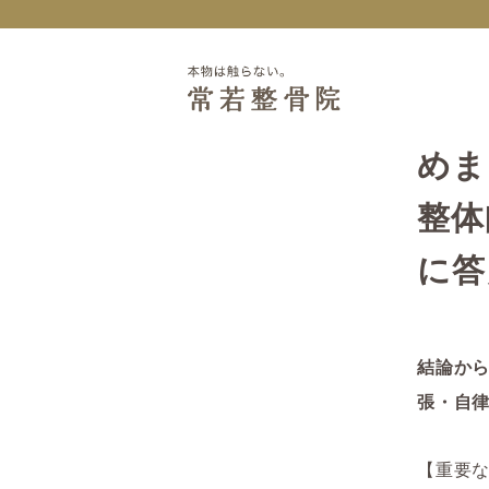
めま
整体
に答
結論か
張・自
【重要