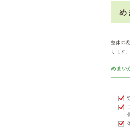
め
整体の
ります
めまい