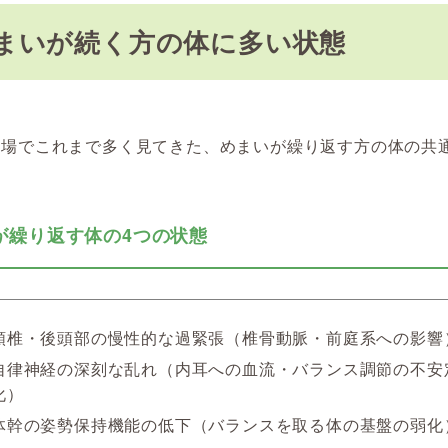
まいが続く方の体に多い状態
現場でこれまで多く見てきた、めまいが繰り返す方の体の共
。
が繰り返す体の4つの状態
頸椎・後頭部の慢性的な過緊張（椎骨動脈・前庭系への影響
自律神経の深刻な乱れ（内耳への血流・バランス調節の不安
化）
体幹の姿勢保持機能の低下（バランスを取る体の基盤の弱化