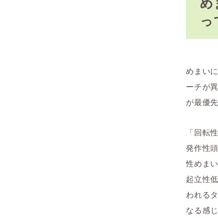
め
っ
めまい
ーチが
が最優
「回転
発作性
性めま
起立性
われる
なる感