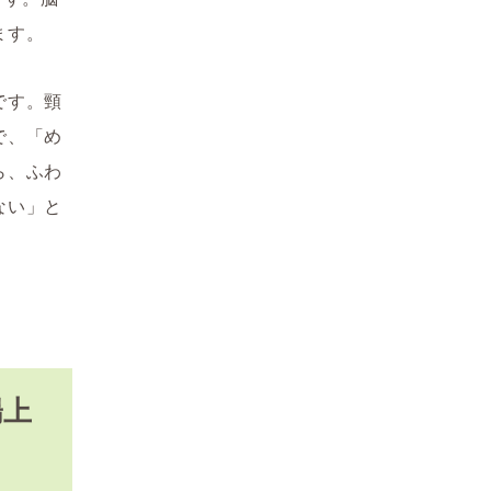
ます。
です。頸
で、「め
ら、ふわ
ない」と
陽上