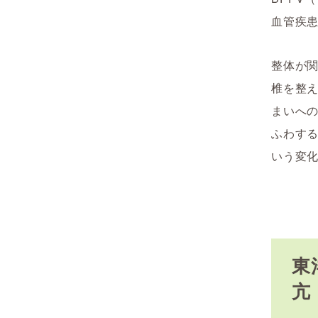
血管疾
整体が
椎を整
まいへ
ふわす
いう変
東
亢