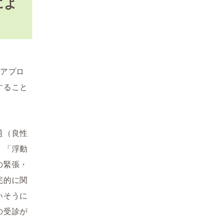
によ
なアプロ
すること
題（良性
。「浮動
の緊張・
完的に関
いそうに
の受診が