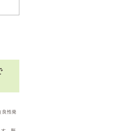
で
（良性発
ます。脳