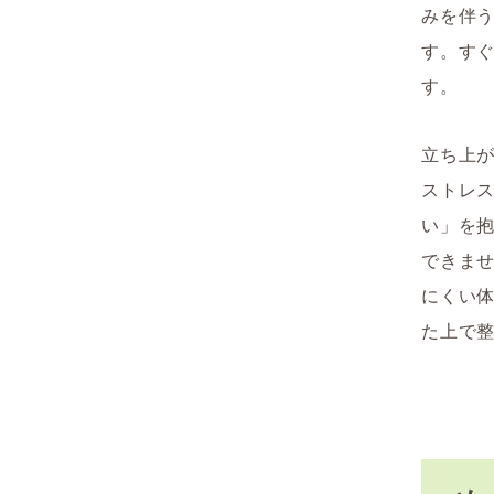
みを伴
す。すぐ
す。
立ち上
ストレ
い」を
できま
にくい
た上で