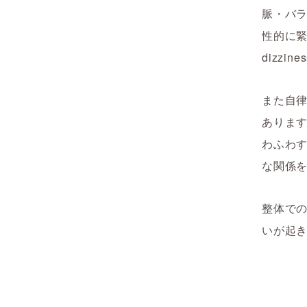
脈・バ
性的に緊
dizz
また自
ありま
わふわ
な関係
整体で
いが起