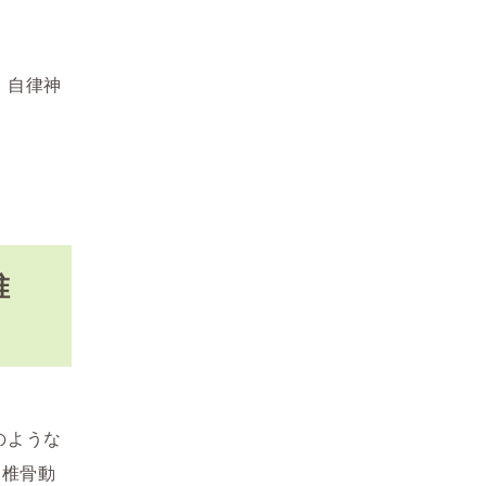
・自律神
椎
のような
う椎骨動