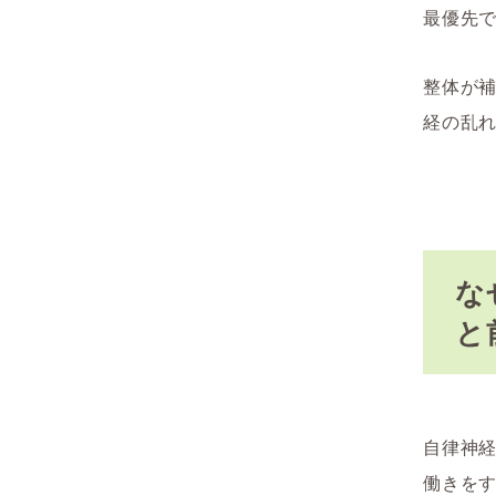
最優先
整体が
経の乱
な
と
自律神
働きをす