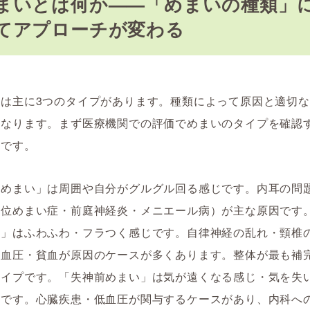
まいとは何か——「めまいの種類」
てアプローチが変わる
には主に3つのタイプがあります。種類によって原因と適切
異なります。まず医療機関での評価でめまいのタイプを確認
先です。
性めまい」は周囲や自分がグルグル回る感じです。内耳の問
頭位めまい症・前庭神経炎・メニエール病）が主な原因です
い」はふわふわ・フラつく感じです。自律神経の乱れ・頸椎
低血圧・貧血が原因のケースが多くあります。整体が最も補
タイプです。「失神前めまい」は気が遠くなる感じ・気を失
じです。心臓疾患・低血圧が関与するケースがあり、内科へ