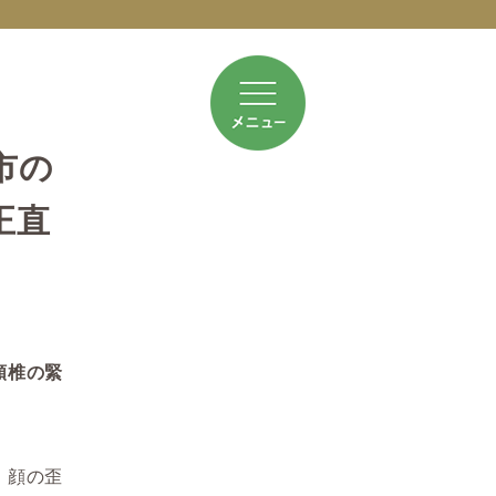
市の
正直
頸椎の緊
・顔の歪