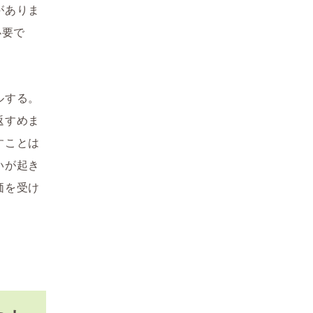
がありま
必要で
ルする。
返すめま
すことは
いが起き
価を受け