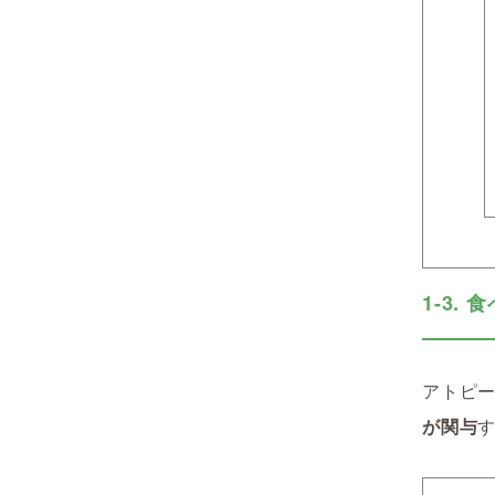
1-3.
アトピ
が関与