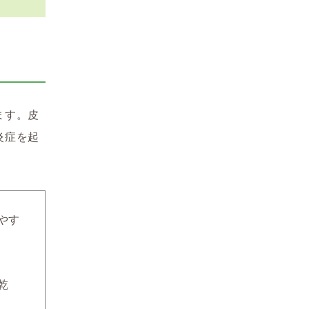
ます。皮
炎症を起
やす
乾