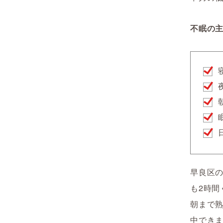
不眠の
早良区の
も2時
朝まで
中でき