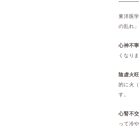
東洋医
の乱れ
心神不
くなり
陰虚火
的に火
す。
心腎不
って冷