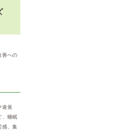
ズ
改善への
中途覚
ど、睡眠
労感、集