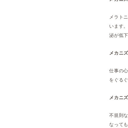
メラト
います
泌が低
メカニ
仕事の
をぐる
メカニ
不規則
なって