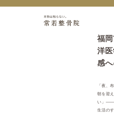
福岡
洋医
感へ
「夜、
朝を迎
い」―
生活の