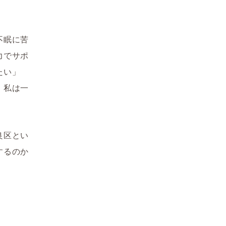
不眠に苦
力でサポ
たい」
、私は一
良区とい
するのか