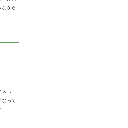
涙ながら
クスし、
になって
す。