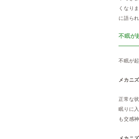
くなり
に語ら
不眠が
不眠が
メカニ
正常な
眠りに
も交感
メカニ