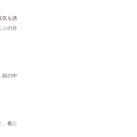
眠気を誘
ニンの分
、頭の中
と、夜に