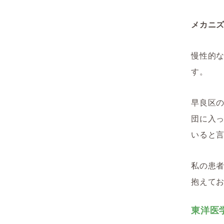
メカニ
慢性的
す。
早良区の
団に入
いると
私の患者
抱えてお
東洋医