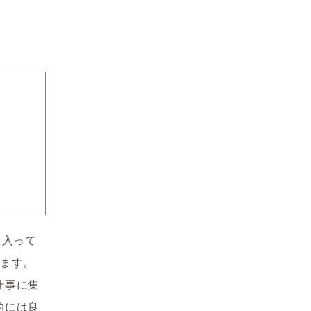
に入って
めます。
仕事に集
的には良