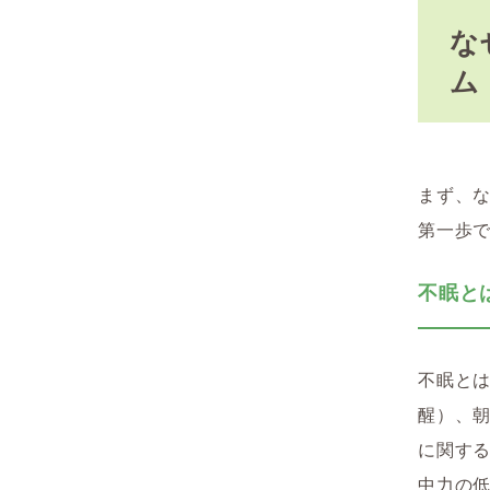
な
ム
まず、
第一歩
不眠と
不眠と
醒）、
に関す
中力の