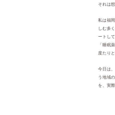
それは
私は福
しむ多
ートし
「睡眠
度たり
今日は
う地域
を、実