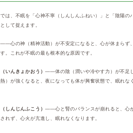
学では、不眠を「心神不寧（しんしんふねい）」と「陰陽の
」として捉えます。
寧
――心の神（精神活動）が不安定になると、心が休まらず
ます。これが不眠の最も根本的な原因です。
旺（いんきょかおう）
――体の陰（潤いや冷やす力）が不足
（熱）が強くなると、夜になっても体が興奮状態で、眠れな
交（しんじんふこう）
――心と腎のバランスが崩れると、心
やされず、心火が亢進し、眠れなくなります。