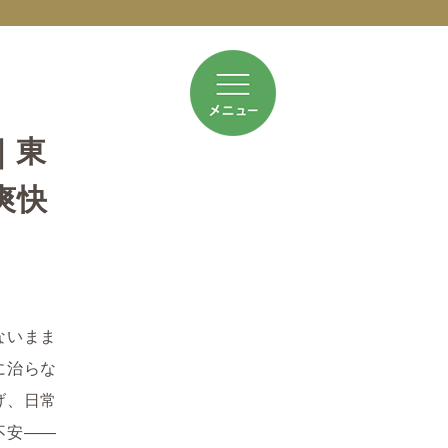
｜東
爽快
ないまま
に治らな
げ、日常
不安――