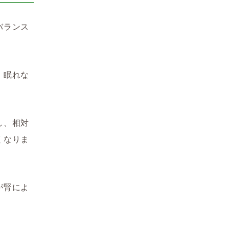
バランス
、眠れな
し、相対
くなりま
が腎によ