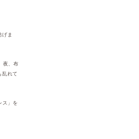
妨げま
。夜、布
も乱れて
レス」を