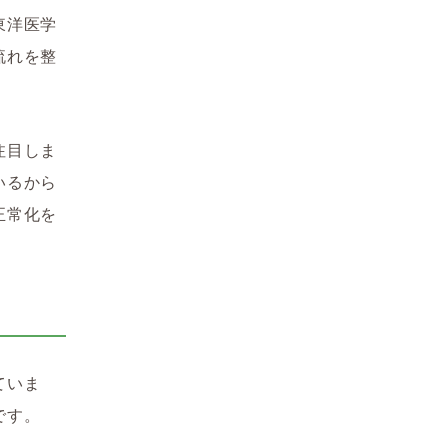
東洋医学
流れを整
注目しま
いるから
正常化を
ていま
です。