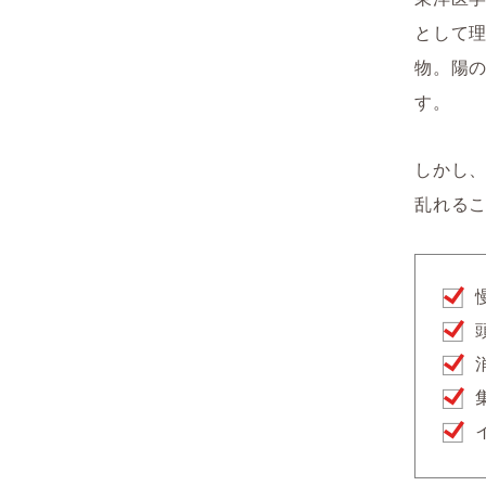
として
物。陽
す。
しかし
乱れる