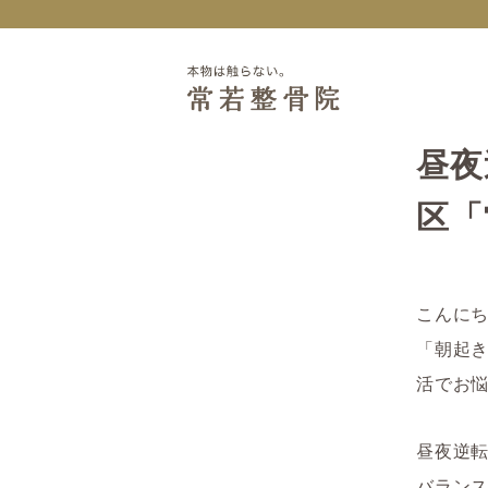
昼夜
区「
こんに
「朝起
活でお
昼夜逆
バラン