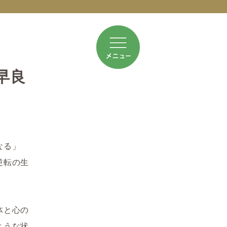
早良
なる」
逆転の生
体と心の
ような状