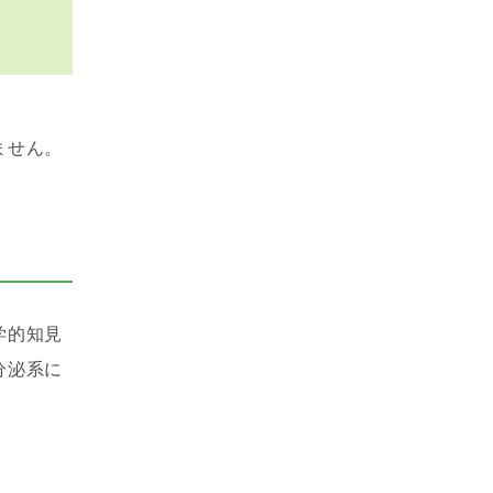
ません。
学的知見
分泌系に