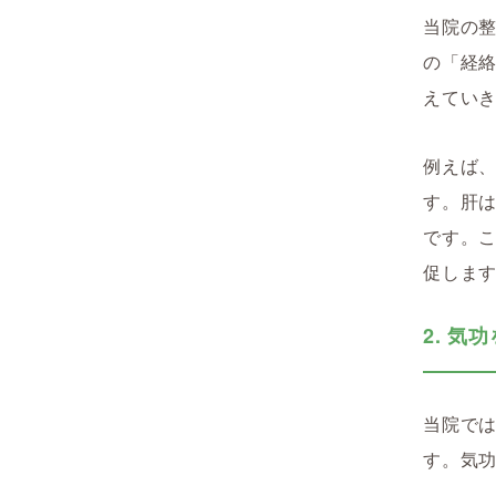
当院の
の「経
えてい
例えば
す。肝
です。
促しま
2. 
当院で
す。気