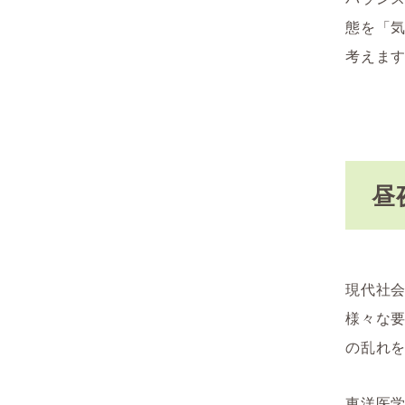
態を「
考えま
昼
現代社
様々な
の乱れ
東洋医