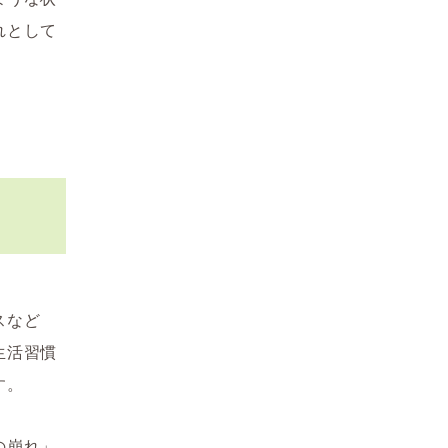
れとして
スなど
生活習慣
す。
の崩れ」