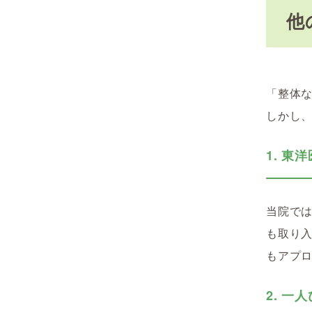
他
「整体
しかし
1. 
当院で
も取り
もアプ
2. 