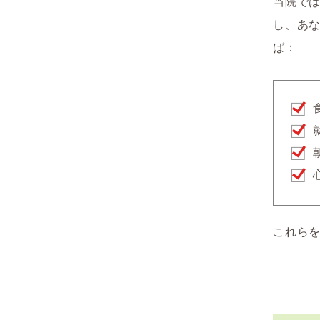
当院で
し、あ
ば：
これら