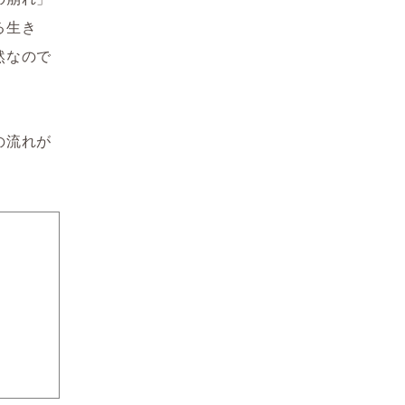
る生き
然なので
の流れが