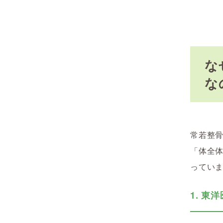
な
な
常若整
「体全
ってい
1. 