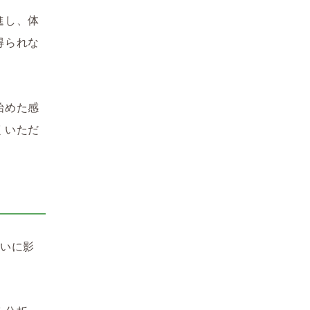
進し、体
得られな
始めた感
くいただ
互いに影