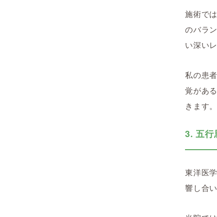
施術で
のバラ
い深い
私の患
覚があ
きます
3. 
東洋医
響し合