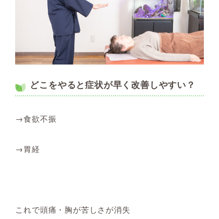
どこをやると症状が早く改善しやすい？
→食欲不振
→胃経
これで頭痛・胸が苦しさが消失