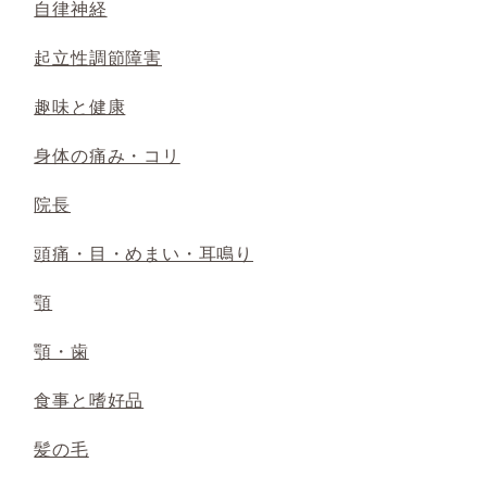
自律神経
起立性調節障害
趣味と健康
身体の痛み・コリ
院長
頭痛・目・めまい・耳鳴り
顎
顎・歯
食事と嗜好品
髪の毛