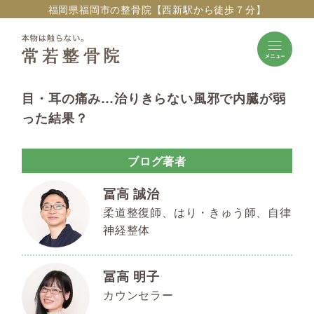
福岡県福岡市の整骨院【西新駅から徒歩７分】
目・耳の痛み…治りきらない風邪で内臓が弱
った結果？
ブログ著者
冨高 誠治
柔道整復師、はり・きゅう師、自律
神経整体
冨高 明子
カウンセラー