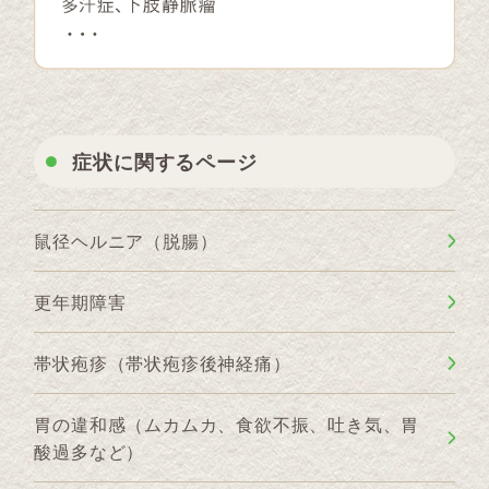
症状に関するページ
鼠径ヘルニア（脱腸）
更年期障害
帯状疱疹（帯状疱疹後神経痛）
胃の違和感（ムカムカ、食欲不振、吐き気、胃
酸過多など）