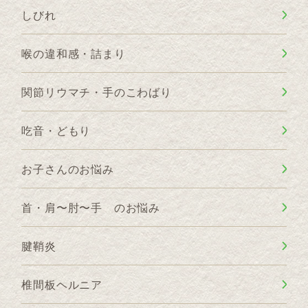
しびれ
喉の違和感・詰まり
関節リウマチ・手のこわばり
吃音・どもり
お子さんのお悩み
首・肩〜肘〜手 のお悩み
腱鞘炎
椎間板ヘルニア