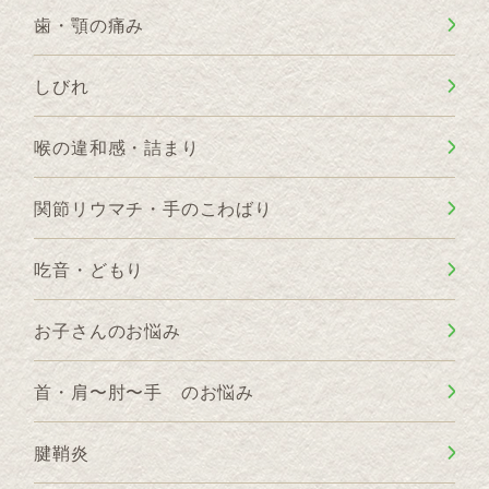
歯・顎の痛み
しびれ
喉の違和感・詰まり
関節リウマチ・手のこわばり
吃音・どもり
お子さんのお悩み
首・肩〜肘〜手 のお悩み
腱鞘炎