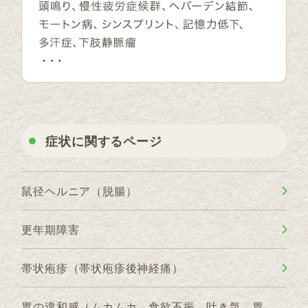
症状に関するページ
鼠径ヘルニア（脱腸）
更年期障害
帯状疱疹（帯状疱疹後神経痛）
胃の違和感（ムカムカ、食欲不振、吐き気、胃