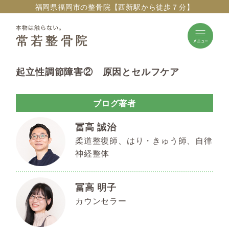
福岡県福岡市の整骨院【西新駅から徒歩７分】
起立性調節障害② 原因とセルフケア
ブログ著者
冨高 誠治
柔道整復師、はり・きゅう師、自律
神経整体
冨高 明子
カウンセラー