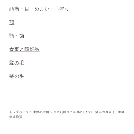
頭痛・目・めまい・耳鳴り
顎
顎・歯
食事と嗜好品
髪の毛
髪の毛
トップページ
>
実際の症例
>
足底筋膜炎？足裏のしびれ・痛みの原因は、神経
伝達物質