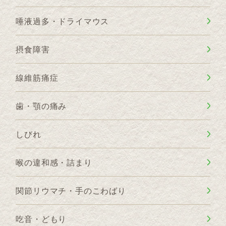
唾液過多・ドライマウス
摂食障害
線維筋痛症
歯・顎の痛み
しびれ
喉の違和感・詰まり
関節リウマチ・手のこわばり
吃音・どもり