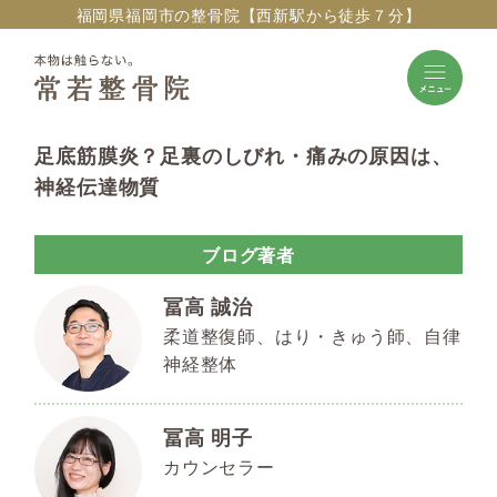
福岡県福岡市の整骨院【西新駅から徒歩７分】
足底筋膜炎？足裏のしびれ・痛みの原因は、
神経伝達物質
ブログ著者
冨高 誠治
柔道整復師、はり・きゅう師、自律
神経整体
冨高 明子
カウンセラー